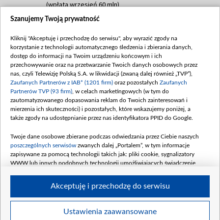
(wpłata wrzesień 60 mln)
Szanujemy Twoją prywatność
Dofinansowanie 635 783 051,21 PLN
Data podpisania umowy: WRZESIEŃ 2025
Kliknij "Akceptuję i przechodzę do serwisu", aby wyrazić zgody na
(wpłata wrzesień 100 mln, październik 350
korzystanie z technologii automatycznego śledzenia i zbierania danych,
mln, listopad 265 mln)
dostęp do informacji na Twoim urządzeniu końcowym i ich
przechowywanie oraz na przetwarzanie Twoich danych osobowych przez
Dofinansowanie 48 862 000,00 PLN
nas, czyli Telewizję Polską S.A. w likwidacji (zwaną dalej również „TVP”),
Data podpisania umowy: GRUDZIEŃ 2025
Zaufanych Partnerów z IAB* (1201 firm)
oraz pozostałych
Zaufanych
(wpłata grudzień 60,548 mln)
Partnerów TVP (93 firm)
, w celach marketingowych (w tym do
zautomatyzowanego dopasowania reklam do Twoich zainteresowań i
Dofinansowanie 900 000 000,00 PLN
mierzenia ich skuteczności) i pozostałych, które wskazujemy poniżej, a
Data podpisania umowy: LUTY 2026 (wpłata
także zgody na udostępnianie przez nas identyfikatora PPID do Google.
26 lutego 80 mln, 4 marca 370 mln,
8
kwiecień 180 mln, 7 maja 180 mln, 8
Twoje dane osobowe zbierane podczas odwiedzania przez Ciebie naszych
czerwca 90 mln)
poszczególnych serwisów
zwanych dalej „Portalem”, w tym informacje
zapisywane za pomocą technologii takich jak: pliki cookie, sygnalizatory
Dofinansowanie 250 000 000,00 PLN
WWW lub innych podobnych technologii umożliwiających świadczenie
Data podpisania umowy LIPIEC 2026 (wpłata
dopasowanych i bezpiecznych usług, personalizację treści oraz reklam,
udostępnianie funkcji mediów społecznościowych oraz analizowanie ruchu
4 sierpnia 250 mln
Akceptuję i przechodzę do serwisu
w Internecie.
Twoje dane osobowe zbierane podczas odwiedzania przez Ciebie
Ustawienia zaawansowane
poszczególnych serwisów
na Portalu, takie jak adresy IP, identyfikatory