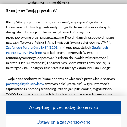
(wpłata wrzesień 60 mln)
Szanujemy Twoją prywatność
Dofinansowanie 635 783 051,21 PLN
Data podpisania umowy: WRZESIEŃ 2025
Kliknij "Akceptuję i przechodzę do serwisu", aby wyrazić zgody na
(wpłata wrzesień 100 mln, październik 350
korzystanie z technologii automatycznego śledzenia i zbierania danych,
mln, listopad 265 mln)
dostęp do informacji na Twoim urządzeniu końcowym i ich
przechowywanie oraz na przetwarzanie Twoich danych osobowych przez
Dofinansowanie 48 862 000,00 PLN
nas, czyli Telewizję Polską S.A. w likwidacji (zwaną dalej również „TVP”),
Data podpisania umowy: GRUDZIEŃ 2025
Zaufanych Partnerów z IAB* (1201 firm)
oraz pozostałych
Zaufanych
(wpłata grudzień 60,548 mln)
Partnerów TVP (93 firm)
, w celach marketingowych (w tym do
zautomatyzowanego dopasowania reklam do Twoich zainteresowań i
Dofinansowanie 900 000 000,00 PLN
mierzenia ich skuteczności) i pozostałych, które wskazujemy poniżej, a
Data podpisania umowy: LUTY 2026 (wpłata
także zgody na udostępnianie przez nas identyfikatora PPID do Google.
26 lutego 80 mln, 4 marca 370 mln,
8
kwiecień 180 mln, 7 maja 180 mln, 8
Twoje dane osobowe zbierane podczas odwiedzania przez Ciebie naszych
czerwca 90 mln)
poszczególnych serwisów
zwanych dalej „Portalem”, w tym informacje
zapisywane za pomocą technologii takich jak: pliki cookie, sygnalizatory
Dofinansowanie 250 000 000,00 PLN
WWW lub innych podobnych technologii umożliwiających świadczenie
Data podpisania umowy LIPIEC 2026 (wpłata
dopasowanych i bezpiecznych usług, personalizację treści oraz reklam,
udostępnianie funkcji mediów społecznościowych oraz analizowanie ruchu
4 sierpnia 250 mln
Akceptuję i przechodzę do serwisu
w Internecie.
Twoje dane osobowe zbierane podczas odwiedzania przez Ciebie
Ustawienia zaawansowane
poszczególnych serwisów
na Portalu, takie jak adresy IP, identyfikatory