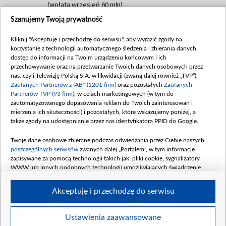
(wpłata wrzesień 60 mln)
Szanujemy Twoją prywatność
Dofinansowanie 635 783 051,21 PLN
Data podpisania umowy: WRZESIEŃ 2025
Kliknij "Akceptuję i przechodzę do serwisu", aby wyrazić zgody na
(wpłata wrzesień 100 mln, październik 350
korzystanie z technologii automatycznego śledzenia i zbierania danych,
mln, listopad 265 mln)
dostęp do informacji na Twoim urządzeniu końcowym i ich
przechowywanie oraz na przetwarzanie Twoich danych osobowych przez
Dofinansowanie 48 862 000,00 PLN
nas, czyli Telewizję Polską S.A. w likwidacji (zwaną dalej również „TVP”),
Data podpisania umowy: GRUDZIEŃ 2025
Zaufanych Partnerów z IAB* (1201 firm)
oraz pozostałych
Zaufanych
(wpłata grudzień 60,548 mln)
Partnerów TVP (93 firm)
, w celach marketingowych (w tym do
zautomatyzowanego dopasowania reklam do Twoich zainteresowań i
Dofinansowanie 900 000 000,00 PLN
mierzenia ich skuteczności) i pozostałych, które wskazujemy poniżej, a
Data podpisania umowy: LUTY 2026 (wpłata
także zgody na udostępnianie przez nas identyfikatora PPID do Google.
26 lutego 80 mln, 4 marca 370 mln,
8
kwiecień 180 mln, 7 maja 180 mln, 8
Twoje dane osobowe zbierane podczas odwiedzania przez Ciebie naszych
czerwca 90 mln)
poszczególnych serwisów
zwanych dalej „Portalem”, w tym informacje
zapisywane za pomocą technologii takich jak: pliki cookie, sygnalizatory
Dofinansowanie 250 000 000,00 PLN
WWW lub innych podobnych technologii umożliwiających świadczenie
Data podpisania umowy LIPIEC 2026 (wpłata
dopasowanych i bezpiecznych usług, personalizację treści oraz reklam,
udostępnianie funkcji mediów społecznościowych oraz analizowanie ruchu
4 sierpnia 250 mln
Akceptuję i przechodzę do serwisu
w Internecie.
Twoje dane osobowe zbierane podczas odwiedzania przez Ciebie
Ustawienia zaawansowane
poszczególnych serwisów
na Portalu, takie jak adresy IP, identyfikatory