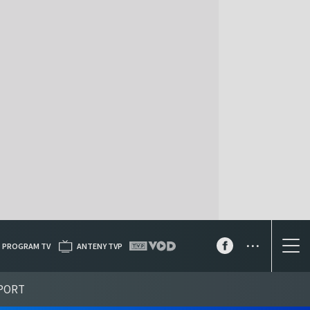
...
PROGRAM TV
ANTENY TVP
PORT