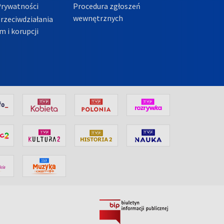
Prywatności
Procedura zgłoszeń
wewnętrznych
przeciwdziałania
m i korupcji