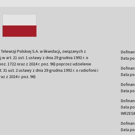
ewizji Polskiej S.A. w likwidacji, związanych z
Dofinan
j w art. 21 ust. 1 ustawy z dnia 29 grudnia 1992 r. o
Data po
r. poz. 1722 oraz z 2024 r. poz. 96) poprzez udzielenie
Dofinan
 31 ust. 2 ustawy z dnia 29 grudnia 1992 r. o radiofonii i
Data po
raz z 2024 r. poz. 96)
Dofinan
Data po
Dofinan
Data po
WRZESIE
Dofinan
Data po