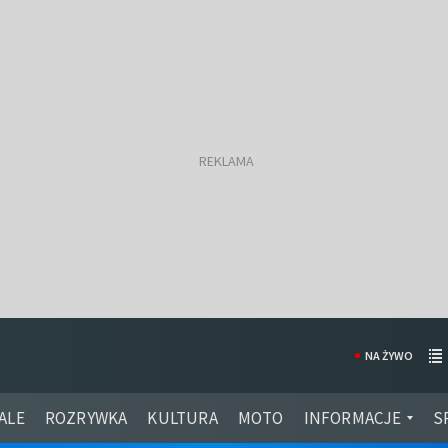
NA ŻYWO
ALE
ROZRYWKA
KULTURA
MOTO
INFORMACJE
S