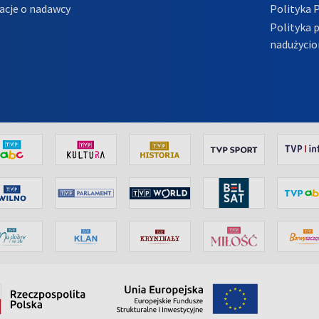
acje o nadawcy
Polityka 
Polityka 
nadużycio