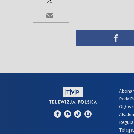
Abona
Rada 
Ogłosz
Akadem
Regula
Telega