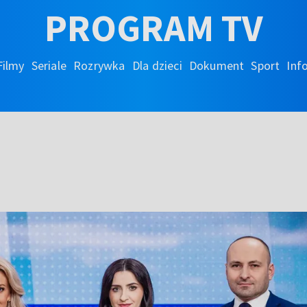
PROGRAM TV
Filmy
Seriale
Rozrywka
Dla dzieci
Dokument
Sport
Inf