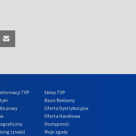
nformacji TVP
Sklep TVP
tyki
Biuro Reklamy
la prasy
Oferta Dystrybucyjna
ów
Oferta Handlowa
tograficzny
Dostępność
sing (znaki)
Moje zgody