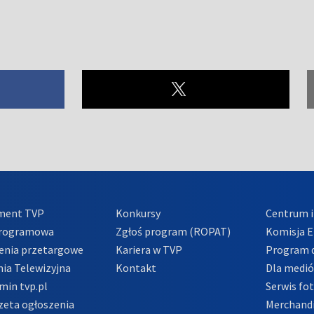
ment TVP
Konkursy
Centrum i
Programowa
Zgłoś program (ROPAT)
Komisja E
enia przetargowe
Kariera w TVP
Program d
ia Telewizyjna
Kontakt
Dla medi
min tvp.pl
Serwis fo
zeta ogłoszenia
Merchandi