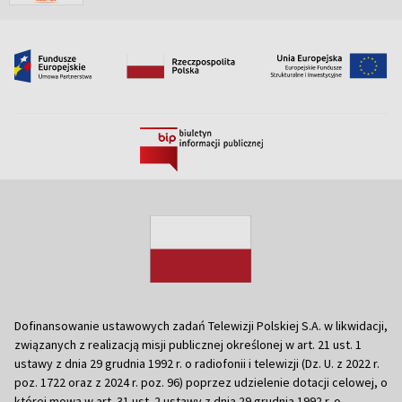
Dofinansowanie ustawowych zadań Telewizji Polskiej S.A. w likwidacji,
związanych z realizacją misji publicznej określonej w art. 21 ust. 1
ustawy z dnia 29 grudnia 1992 r. o radiofonii i telewizji (Dz. U. z 2022 r.
poz. 1722 oraz z 2024 r. poz. 96) poprzez udzielenie dotacji celowej, o
której mowa w art. 31 ust. 2 ustawy z dnia 29 grudnia 1992 r. o