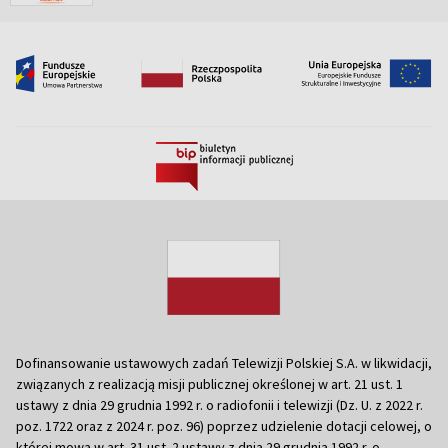
Dofinansowanie ustawowych zadań Telewizji Polskiej S.A. w likwidacji,
związanych z realizacją misji publicznej określonej w art. 21 ust. 1
ustawy z dnia 29 grudnia 1992 r. o radiofonii i telewizji (Dz. U. z 2022 r.
poz. 1722 oraz z 2024 r. poz. 96) poprzez udzielenie dotacji celowej, o
której mowa w art. 31 ust. 2 ustawy z dnia 29 grudnia 1992 r. o