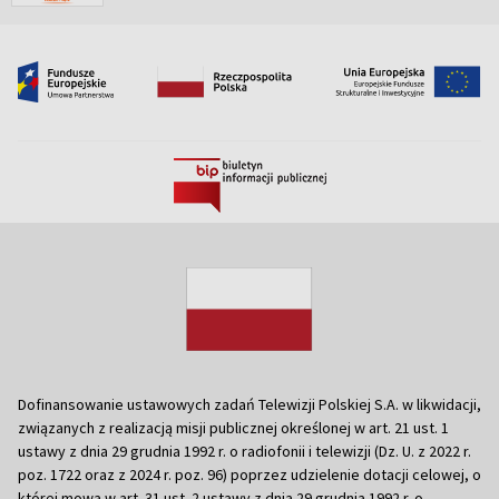
Dofinansowanie ustawowych zadań Telewizji Polskiej S.A. w likwidacji,
związanych z realizacją misji publicznej określonej w art. 21 ust. 1
ustawy z dnia 29 grudnia 1992 r. o radiofonii i telewizji (Dz. U. z 2022 r.
poz. 1722 oraz z 2024 r. poz. 96) poprzez udzielenie dotacji celowej, o
której mowa w art. 31 ust. 2 ustawy z dnia 29 grudnia 1992 r. o