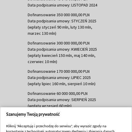
Data podpisania umowy: LISTOPAD 2024
Dofinansowanie 350 000 000,00 PLN
Data podpisania umowy: STYCZEŃ 2025
(wpłaty styczeń 90 mln, luty 130 mln,
marzec 130 mln)
Dofinansowanie 300 000 000,00 PLN
Data podpisania umowy: KWIECIEŃ 2025
(wpłaty kwiecień 150 mln, maj 140 mln,
czerwiec 10 mln)
Dofinansowanie 170 000 000,00 PLN
Data podpisania umowy: LIPIEC 2025
(wpłaty lipiec 160 mln, sierpień 10 mln)
Dofinansowanie 60 000 000,00 PLN
Data podpisania umowy: SIERPIEŃ 2025
(wpłata wrzesień 60 mln)
Szanujemy Twoją prywatność
Dofinansowanie 635 783 051,21 PLN
Data podpisania umowy: WRZESIEŃ 2025
Kliknij "Akceptuję i przechodzę do serwisu", aby wyrazić zgody na
(wpłata wrzesień 100 mln, październik 350
korzystanie z technologii automatycznego śledzenia i zbierania danych,