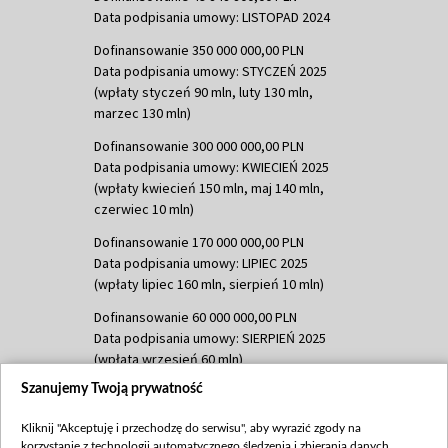
Data podpisania umowy: LISTOPAD 2024
Dofinansowanie 350 000 000,00 PLN
Data podpisania umowy: STYCZEŃ 2025
(wpłaty styczeń 90 mln, luty 130 mln,
marzec 130 mln)
Dofinansowanie 300 000 000,00 PLN
Data podpisania umowy: KWIECIEŃ 2025
(wpłaty kwiecień 150 mln, maj 140 mln,
czerwiec 10 mln)
Dofinansowanie 170 000 000,00 PLN
Data podpisania umowy: LIPIEC 2025
(wpłaty lipiec 160 mln, sierpień 10 mln)
Dofinansowanie 60 000 000,00 PLN
Data podpisania umowy: SIERPIEŃ 2025
(wpłata wrzesień 60 mln)
Szanujemy Twoją prywatność
Dofinansowanie 635 783 051,21 PLN
Data podpisania umowy: WRZESIEŃ 2025
Kliknij "Akceptuję i przechodzę do serwisu", aby wyrazić zgody na
(wpłata wrzesień 100 mln, październik 350
korzystanie z technologii automatycznego śledzenia i zbierania danych,