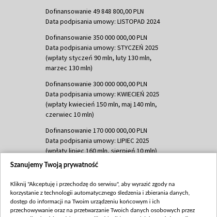
Dofinansowanie 49 848 800,00 PLN
Data podpisania umowy: LISTOPAD 2024
Dofinansowanie 350 000 000,00 PLN
Data podpisania umowy: STYCZEŃ 2025
(wpłaty styczeń 90 mln, luty 130 mln,
marzec 130 mln)
Dofinansowanie 300 000 000,00 PLN
Data podpisania umowy: KWIECIEŃ 2025
(wpłaty kwiecień 150 mln, maj 140 mln,
czerwiec 10 mln)
Dofinansowanie 170 000 000,00 PLN
Data podpisania umowy: LIPIEC 2025
(wpłaty lipiec 160 mln, sierpień 10 mln)
Szanujemy Twoją prywatność
Dofinansowanie 60 000 000,00 PLN
Data podpisania umowy: SIERPIEŃ 2025
Kliknij "Akceptuję i przechodzę do serwisu", aby wyrazić zgody na
(wpłata wrzesień 60 mln)
korzystanie z technologii automatycznego śledzenia i zbierania danych,
Dofinansowanie 635 783 051,21 PLN
dostęp do informacji na Twoim urządzeniu końcowym i ich
przechowywanie oraz na przetwarzanie Twoich danych osobowych przez
Data podpisania umowy: WRZESIEŃ 2025