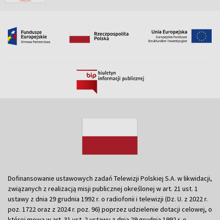
Dofinansowanie ustawowych zadań Telewizji Polskiej S.A. w likwidacji,
związanych z realizacją misji publicznej określonej w art. 21 ust. 1
ustawy z dnia 29 grudnia 1992 r. o radiofonii i telewizji (Dz. U. z 2022 r.
poz. 1722 oraz z 2024 r. poz. 96) poprzez udzielenie dotacji celowej, o
której mowa w art. 31 ust. 2 ustawy z dnia 29 grudnia 1992 r. o