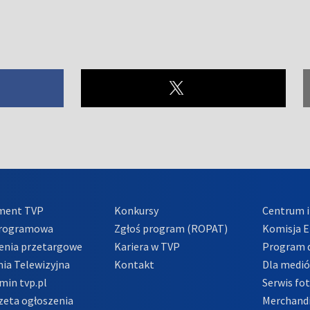
ment TVP
Konkursy
Centrum i
Programowa
Zgłoś program (ROPAT)
Komisja E
enia przetargowe
Kariera w TVP
Program d
ia Telewizyjna
Kontakt
Dla medi
min tvp.pl
Serwis fo
zeta ogłoszenia
Merchandi