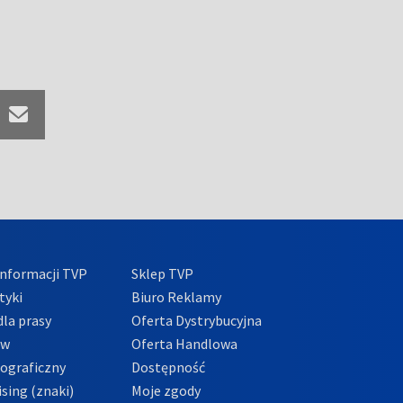
nformacji TVP
Sklep TVP
tyki
Biuro Reklamy
la prasy
Oferta Dystrybucyjna
ów
Oferta Handlowa
tograficzny
Dostępność
sing (znaki)
Moje zgody