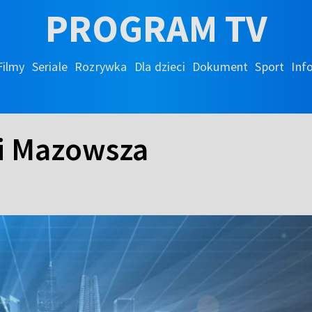
PROGRAM TV
Filmy
Seriale
Rozrywka
Dla dzieci
Dokument
Sport
Inf
 i Mazowsza