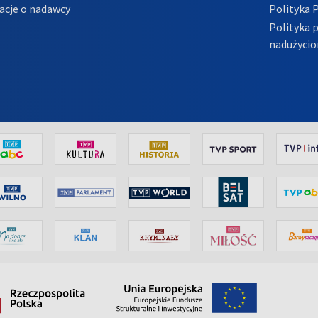
acje o nadawcy
Polityka 
Polityka 
nadużycio