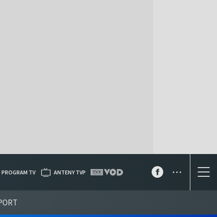
...
PROGRAM TV
ANTENY TVP
PORT