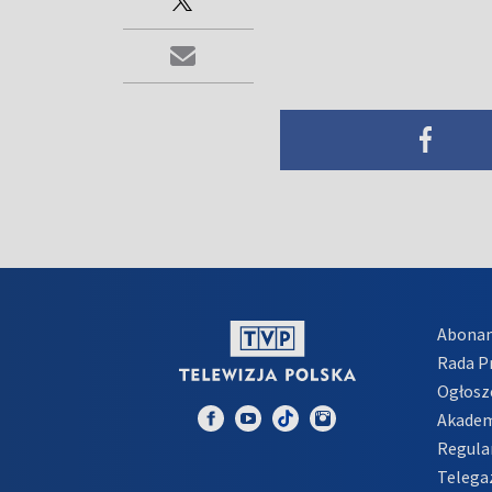
Abona
Rada 
Ogłosz
Akadem
Regula
Telega