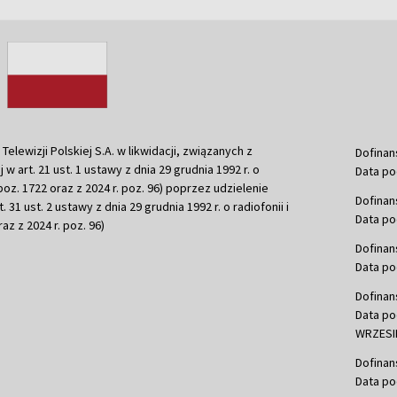
ewizji Polskiej S.A. w likwidacji, związanych z
Dofinan
j w art. 21 ust. 1 ustawy z dnia 29 grudnia 1992 r. o
Data po
r. poz. 1722 oraz z 2024 r. poz. 96) poprzez udzielenie
Dofinan
 31 ust. 2 ustawy z dnia 29 grudnia 1992 r. o radiofonii i
Data po
raz z 2024 r. poz. 96)
Dofinan
Data po
Dofinan
Data po
WRZESIE
Dofinan
Data po