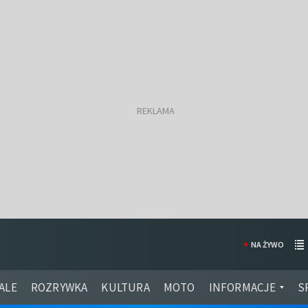
NA ŻYWO
ALE
ROZRYWKA
KULTURA
MOTO
INFORMACJE
S