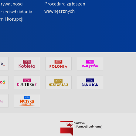
Prywatności
Procedura zgłoszeń
wewnętrznych
przeciwdziałania
m i korupcji