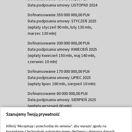
Data podpisania umowy: LISTOPAD 2024
Dofinansowanie 350 000 000,00 PLN
Data podpisania umowy: STYCZEŃ 2025
(wpłaty styczeń 90 mln, luty 130 mln,
marzec 130 mln)
Dofinansowanie 300 000 000,00 PLN
Data podpisania umowy: KWIECIEŃ 2025
(wpłaty kwiecień 150 mln, maj 140 mln,
czerwiec 10 mln)
Dofinansowanie 170 000 000,00 PLN
Data podpisania umowy: LIPIEC 2025
(wpłaty lipiec 160 mln, sierpień 10 mln)
Dofinansowanie 60 000 000,00 PLN
Data podpisania umowy: SIERPIEŃ 2025
(wpłata wrzesień 60 mln)
Szanujemy Twoją prywatność
Dofinansowanie 635 783 051,21 PLN
Data podpisania umowy: WRZESIEŃ 2025
Kliknij "Akceptuję i przechodzę do serwisu", aby wyrazić zgody na
(wpłata wrzesień 100 mln, październik 350
korzystanie z technologii automatycznego śledzenia i zbierania danych,