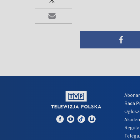
Abona
Rada 
Ogłosz
Akadem
Regula
Telega