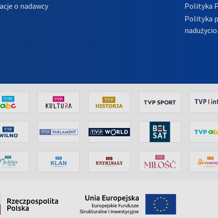
acje o nadawcy
Polityka 
Polityka 
nadużycio