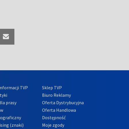
nformacji TVP
Sklep TVP
tyki
Biuro Reklamy
la prasy
Oferta Dystrybucyjna
ów
Oferta Handlowa
tograficzny
Dostępność
sing (znaki)
Moje zgody