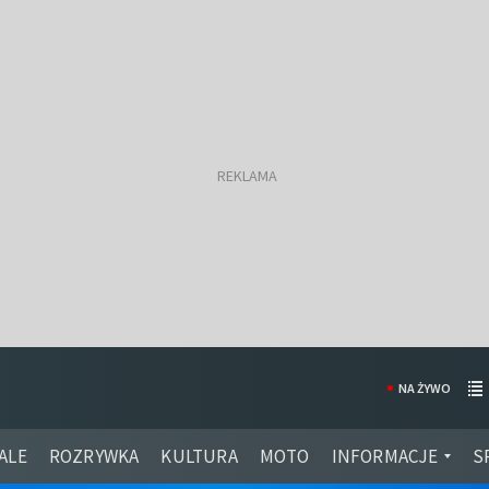
NA ŻYWO
ALE
ROZRYWKA
KULTURA
MOTO
INFORMACJE
S