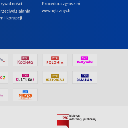
Prywatności
Procedura zgłoszeń
wewnętrznych
przeciwdziałania
m i korupcji