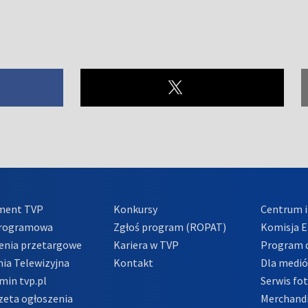
ment TVP
Konkursy
Centrum i
Programowa
Zgłoś program (ROPAT)
Komisja E
enia przetargowe
Kariera w TVP
Program d
ia Telewizyjna
Kontakt
Dla medi
min tvp.pl
Serwis fo
zeta ogłoszenia
Merchandi