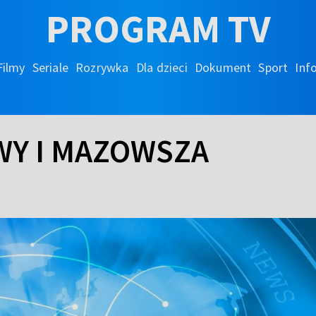
PROGRAM TV
Filmy
Seriale
Rozrywka
Dla dzieci
Dokument
Sport
Inf
WY I MAZOWSZA