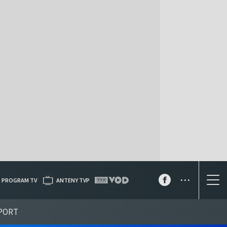
...
PROGRAM TV
ANTENY TVP
PORT