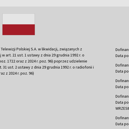
ewizji Polskiej S.A. w likwidacji, związanych z
Dofinan
j w art. 21 ust. 1 ustawy z dnia 29 grudnia 1992 r. o
Data po
r. poz. 1722 oraz z 2024 r. poz. 96) poprzez udzielenie
Dofinan
 31 ust. 2 ustawy z dnia 29 grudnia 1992 r. o radiofonii i
Data po
raz z 2024 r. poz. 96)
Dofinan
Data po
Dofinan
Data po
WRZESIE
Dofinan
Data po