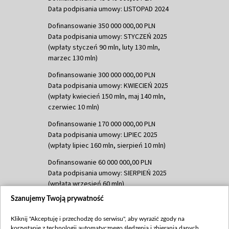
Data podpisania umowy: LISTOPAD 2024
Dofinansowanie 350 000 000,00 PLN
Data podpisania umowy: STYCZEŃ 2025
(wpłaty styczeń 90 mln, luty 130 mln,
marzec 130 mln)
Dofinansowanie 300 000 000,00 PLN
Data podpisania umowy: KWIECIEŃ 2025
(wpłaty kwiecień 150 mln, maj 140 mln,
czerwiec 10 mln)
Dofinansowanie 170 000 000,00 PLN
Data podpisania umowy: LIPIEC 2025
(wpłaty lipiec 160 mln, sierpień 10 mln)
Dofinansowanie 60 000 000,00 PLN
Data podpisania umowy: SIERPIEŃ 2025
(wpłata wrzesień 60 mln)
Szanujemy Twoją prywatność
Dofinansowanie 635 783 051,21 PLN
Data podpisania umowy: WRZESIEŃ 2025
Kliknij "Akceptuję i przechodzę do serwisu", aby wyrazić zgody na
(wpłata wrzesień 100 mln, październik 350
korzystanie z technologii automatycznego śledzenia i zbierania danych,