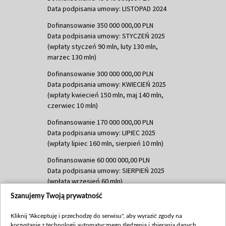
Data podpisania umowy: LISTOPAD 2024
Dofinansowanie 350 000 000,00 PLN
Data podpisania umowy: STYCZEŃ 2025
(wpłaty styczeń 90 mln, luty 130 mln,
marzec 130 mln)
Dofinansowanie 300 000 000,00 PLN
Data podpisania umowy: KWIECIEŃ 2025
(wpłaty kwiecień 150 mln, maj 140 mln,
czerwiec 10 mln)
Dofinansowanie 170 000 000,00 PLN
Data podpisania umowy: LIPIEC 2025
(wpłaty lipiec 160 mln, sierpień 10 mln)
Dofinansowanie 60 000 000,00 PLN
Data podpisania umowy: SIERPIEŃ 2025
(wpłata wrzesień 60 mln)
Szanujemy Twoją prywatność
Dofinansowanie 635 783 051,21 PLN
Data podpisania umowy: WRZESIEŃ 2025
Kliknij "Akceptuję i przechodzę do serwisu", aby wyrazić zgody na
(wpłata wrzesień 100 mln, październik 350
korzystanie z technologii automatycznego śledzenia i zbierania danych,