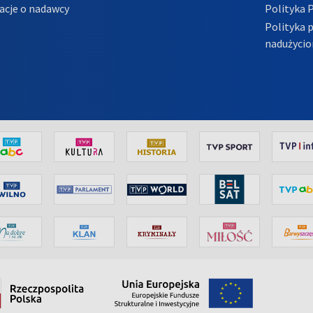
acje o nadawcy
Polityka 
Polityka 
nadużycio