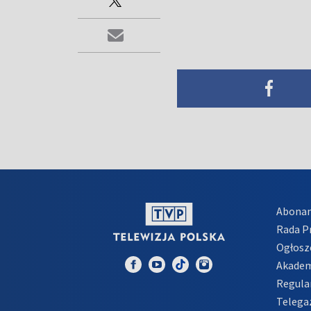
Abona
Rada 
Ogłosz
Akadem
Regula
Telega