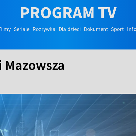
PROGRAM TV
Filmy
Seriale
Rozrywka
Dla dzieci
Dokument
Sport
Inf
 i Mazowsza