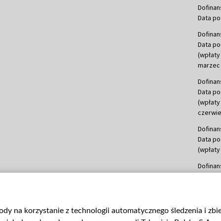
Dofinan
Data po
Dofinan
Data po
(wpłaty
marzec 
Dofinan
Data po
(wpłaty
czerwie
Dofinan
Data po
(wpłaty 
Dofinan
Data po
(wpłata
Dofinan
gody na korzystanie z technologii automatycznego śledzenia i zb
Data po