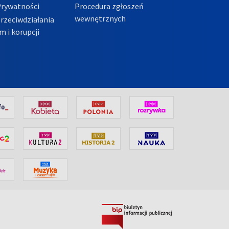
Prywatności
Procedura zgłoszeń
wewnętrznych
przeciwdziałania
m i korupcji