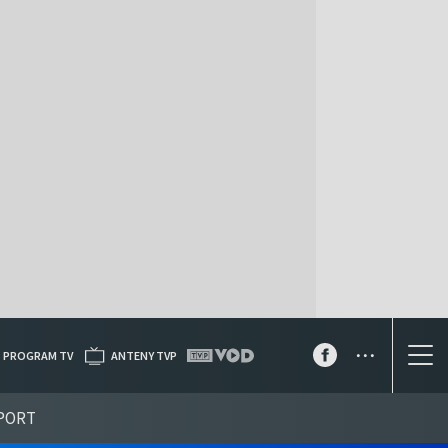
...
PROGRAM TV
ANTENY TVP
PORT