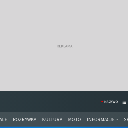
NA ŻYWO
ALE
ROZRYWKA
KULTURA
MOTO
INFORMACJE
S