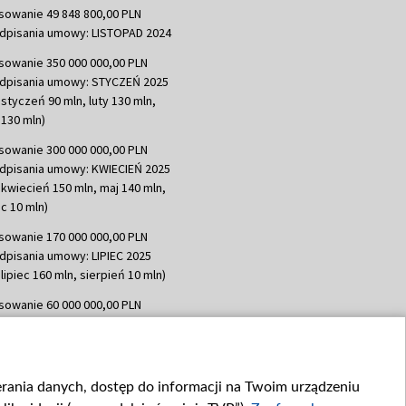
sowanie 49 848 800,00 PLN
dpisania umowy: LISTOPAD 2024
sowanie 350 000 000,00 PLN
dpisania umowy: STYCZEŃ 2025
 styczeń 90 mln, luty 130 mln,
130 mln)
sowanie 300 000 000,00 PLN
dpisania umowy: KWIECIEŃ 2025
 kwiecień 150 mln, maj 140 mln,
c 10 mln)
sowanie 170 000 000,00 PLN
dpisania umowy: LIPIEC 2025
lipiec 160 mln, sierpień 10 mln)
sowanie 60 000 000,00 PLN
dpisania umowy: SIERPIEŃ 2025
 wrzesień 60 mln)
sowanie 635 783 051,21 PLN
ierania danych, dostęp do informacji na Twoim urządzeniu
dpisania umowy: WRZESIEŃ 2025