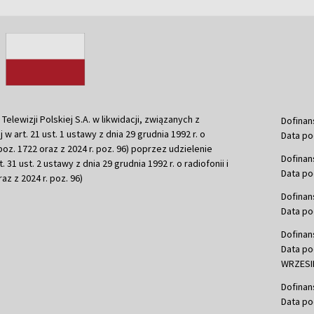
ewizji Polskiej S.A. w likwidacji, związanych z
Dofinan
j w art. 21 ust. 1 ustawy z dnia 29 grudnia 1992 r. o
Data po
r. poz. 1722 oraz z 2024 r. poz. 96) poprzez udzielenie
Dofinan
 31 ust. 2 ustawy z dnia 29 grudnia 1992 r. o radiofonii i
Data po
raz z 2024 r. poz. 96)
Dofinan
Data po
Dofinan
Data po
WRZESIE
Dofinan
Data po