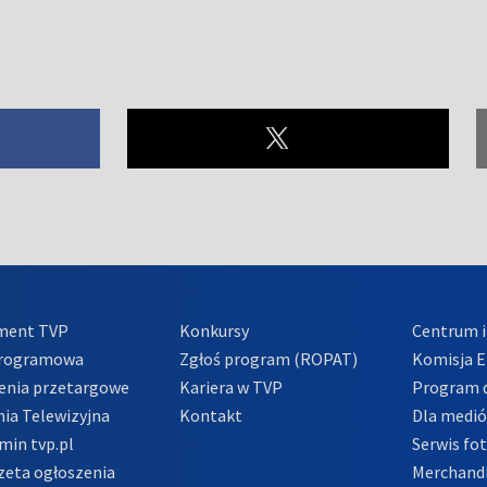
ment TVP
Konkursy
Centrum i
Programowa
Zgłoś program (ROPAT)
Komisja E
enia przetargowe
Kariera w TVP
Program d
ia Telewizyjna
Kontakt
Dla medi
min tvp.pl
Serwis fo
zeta ogłoszenia
Merchandi