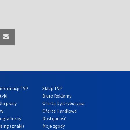
nformacji TVP
Sklep TVP
tyki
Biuro Reklamy
la prasy
Oferta Dystrybucyjna
ów
Oferta Handlowa
tograficzny
Dostępność
sing (znaki)
Moje zgody