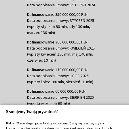
Data podpisania umowy: LISTOPAD 2024
Dofinansowanie 350 000 000,00 PLN
Data podpisania umowy: STYCZEŃ 2025
(wpłaty styczeń 90 mln, luty 130 mln,
marzec 130 mln)
Dofinansowanie 300 000 000,00 PLN
Data podpisania umowy: KWIECIEŃ 2025
(wpłaty kwiecień 150 mln, maj 140 mln,
czerwiec 10 mln)
Dofinansowanie 170 000 000,00 PLN
Data podpisania umowy: LIPIEC 2025
(wpłaty lipiec 160 mln, sierpień 10 mln)
Dofinansowanie 60 000 000,00 PLN
Data podpisania umowy: SIERPIEŃ 2025
(wpłata wrzesień 60 mln)
Szanujemy Twoją prywatność
Dofinansowanie 635 783 051,21 PLN
Data podpisania umowy: WRZESIEŃ 2025
Kliknij "Akceptuję i przechodzę do serwisu", aby wyrazić zgody na
(wpłata wrzesień 100 mln, październik 350
korzystanie z technologii automatycznego śledzenia i zbierania danych,