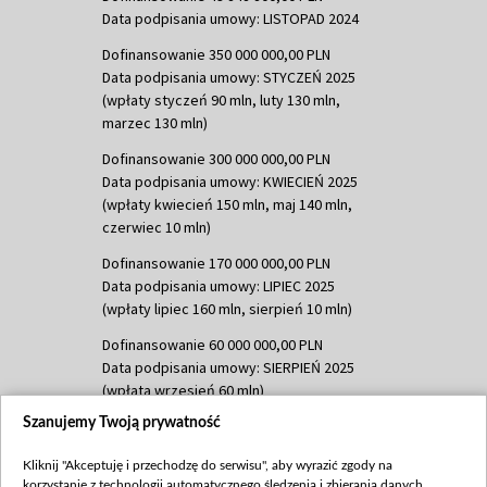
Data podpisania umowy: LISTOPAD 2024
Dofinansowanie 350 000 000,00 PLN
Data podpisania umowy: STYCZEŃ 2025
(wpłaty styczeń 90 mln, luty 130 mln,
marzec 130 mln)
Dofinansowanie 300 000 000,00 PLN
Data podpisania umowy: KWIECIEŃ 2025
(wpłaty kwiecień 150 mln, maj 140 mln,
czerwiec 10 mln)
Dofinansowanie 170 000 000,00 PLN
Data podpisania umowy: LIPIEC 2025
(wpłaty lipiec 160 mln, sierpień 10 mln)
Dofinansowanie 60 000 000,00 PLN
Data podpisania umowy: SIERPIEŃ 2025
(wpłata wrzesień 60 mln)
Szanujemy Twoją prywatność
Dofinansowanie 635 783 051,21 PLN
Data podpisania umowy: WRZESIEŃ 2025
Kliknij "Akceptuję i przechodzę do serwisu", aby wyrazić zgody na
(wpłata wrzesień 100 mln, październik 350
korzystanie z technologii automatycznego śledzenia i zbierania danych,