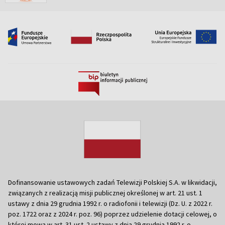
Dofinansowanie ustawowych zadań Telewizji Polskiej S.A. w likwidacji,
związanych z realizacją misji publicznej określonej w art. 21 ust. 1
ustawy z dnia 29 grudnia 1992 r. o radiofonii i telewizji (Dz. U. z 2022 r.
poz. 1722 oraz z 2024 r. poz. 96) poprzez udzielenie dotacji celowej, o
której mowa w art. 31 ust. 2 ustawy z dnia 29 grudnia 1992 r. o