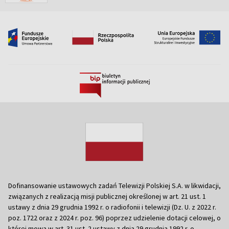
Dofinansowanie ustawowych zadań Telewizji Polskiej S.A. w likwidacji,
związanych z realizacją misji publicznej określonej w art. 21 ust. 1
ustawy z dnia 29 grudnia 1992 r. o radiofonii i telewizji (Dz. U. z 2022 r.
poz. 1722 oraz z 2024 r. poz. 96) poprzez udzielenie dotacji celowej, o
której mowa w art. 31 ust. 2 ustawy z dnia 29 grudnia 1992 r. o