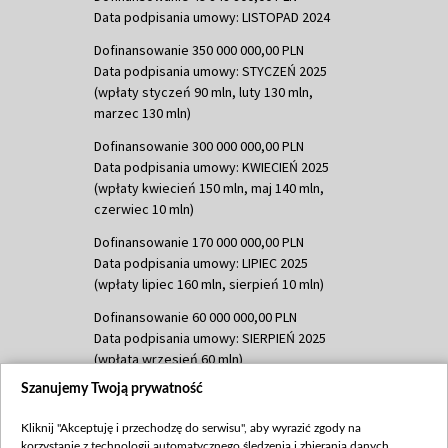
Data podpisania umowy: LISTOPAD 2024
Dofinansowanie 350 000 000,00 PLN
Data podpisania umowy: STYCZEŃ 2025
(wpłaty styczeń 90 mln, luty 130 mln,
marzec 130 mln)
Dofinansowanie 300 000 000,00 PLN
Data podpisania umowy: KWIECIEŃ 2025
(wpłaty kwiecień 150 mln, maj 140 mln,
czerwiec 10 mln)
Dofinansowanie 170 000 000,00 PLN
Data podpisania umowy: LIPIEC 2025
(wpłaty lipiec 160 mln, sierpień 10 mln)
Dofinansowanie 60 000 000,00 PLN
Data podpisania umowy: SIERPIEŃ 2025
(wpłata wrzesień 60 mln)
Szanujemy Twoją prywatność
Dofinansowanie 635 783 051,21 PLN
Data podpisania umowy: WRZESIEŃ 2025
Kliknij "Akceptuję i przechodzę do serwisu", aby wyrazić zgody na
(wpłata wrzesień 100 mln, październik 350
korzystanie z technologii automatycznego śledzenia i zbierania danych,