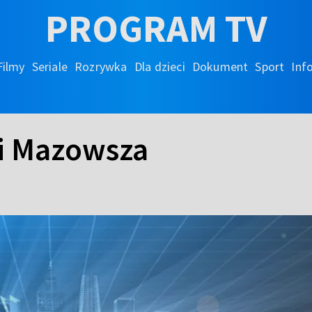
PROGRAM TV
Filmy
Seriale
Rozrywka
Dla dzieci
Dokument
Sport
Inf
 i Mazowsza