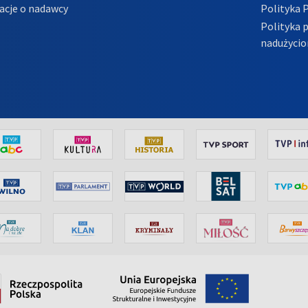
acje o nadawcy
Polityka 
Polityka 
nadużycio