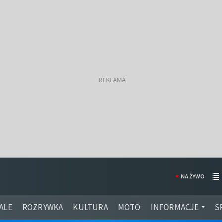
NA ŻYWO
ALE
ROZRYWKA
KULTURA
MOTO
INFORMACJE
S