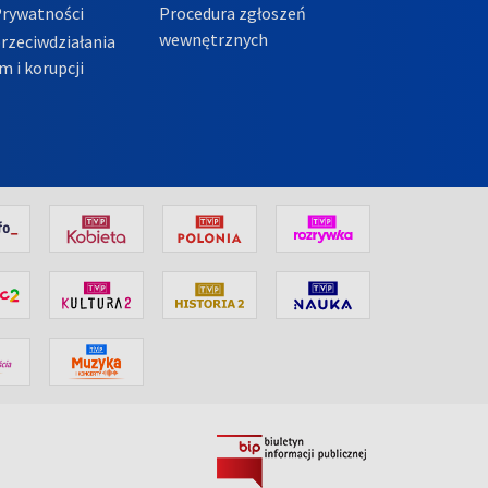
Prywatności
Procedura zgłoszeń
wewnętrznych
przeciwdziałania
m i korupcji