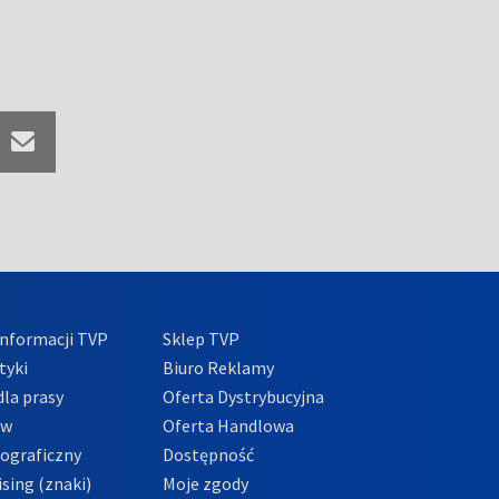
nformacji TVP
Sklep TVP
tyki
Biuro Reklamy
la prasy
Oferta Dystrybucyjna
ów
Oferta Handlowa
tograficzny
Dostępność
sing (znaki)
Moje zgody