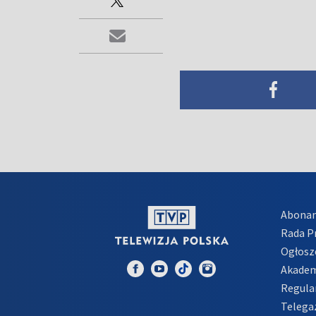
Abona
Rada 
Ogłosz
Akadem
Regula
Telega