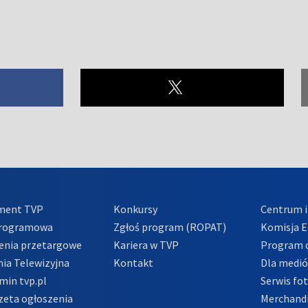
ment TVP
Konkursy
Centrum i
Programowa
Zgłoś program (ROPAT)
Komisja E
enia przetargowe
Kariera w TVP
Program d
ia Telewizyjna
Kontakt
Dla medi
min tvp.pl
Serwis fo
zeta ogłoszenia
Merchandi