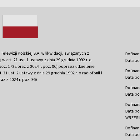
ewizji Polskiej S.A. w likwidacji, związanych z
Dofinan
j w art. 21 ust. 1 ustawy z dnia 29 grudnia 1992 r. o
Data po
r. poz. 1722 oraz z 2024 r. poz. 96) poprzez udzielenie
Dofinan
 31 ust. 2 ustawy z dnia 29 grudnia 1992 r. o radiofonii i
Data po
raz z 2024 r. poz. 96)
Dofinan
Data po
Dofinan
Data po
WRZESIE
Dofinan
Data po