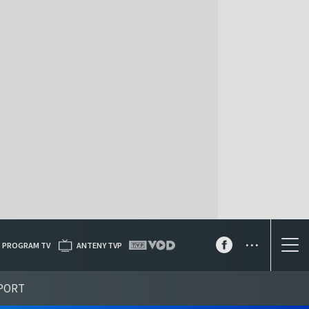
...
PROGRAM TV
ANTENY TVP
PORT