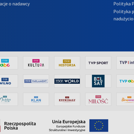
acje o nadawcy
Polityka 
Polityka 
nadużycio