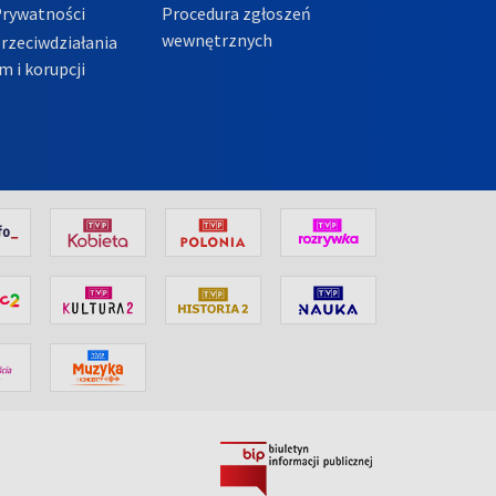
Prywatności
Procedura zgłoszeń
wewnętrznych
przeciwdziałania
m i korupcji