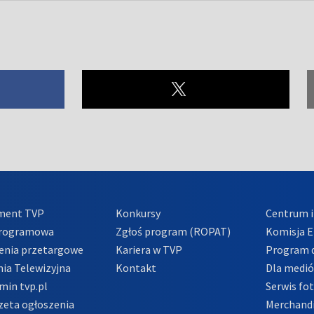
ment TVP
Konkursy
Centrum i
Programowa
Zgłoś program (ROPAT)
Komisja E
enia przetargowe
Kariera w TVP
Program d
ia Telewizyjna
Kontakt
Dla medi
min tvp.pl
Serwis fo
zeta ogłoszenia
Merchandi