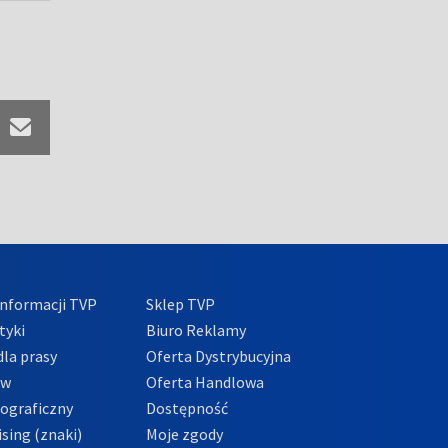
nformacji TVP
Sklep TVP
tyki
Biuro Reklamy
la prasy
Oferta Dystrybucyjna
ów
Oferta Handlowa
tograficzny
Dostępność
sing (znaki)
Moje zgody