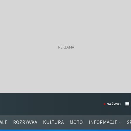
NA ŻYWO
ALE
ROZRYWKA
KULTURA
MOTO
INFORMACJE
S