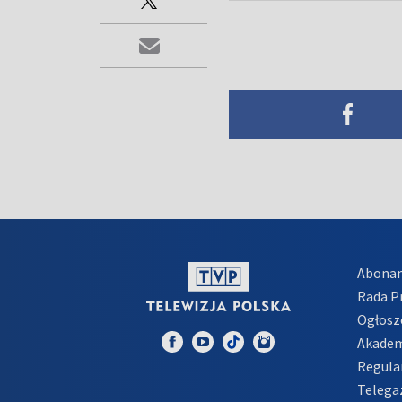
Abona
Rada 
Ogłosz
Akadem
Regula
Telega