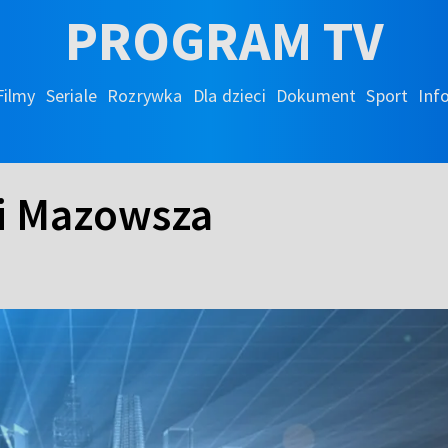
PROGRAM TV
Filmy
Seriale
Rozrywka
Dla dzieci
Dokument
Sport
Inf
 i Mazowsza