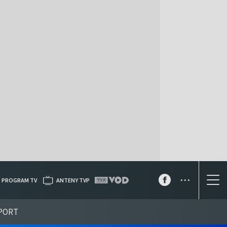
...
PROGRAM TV
ANTENY TVP
PORT