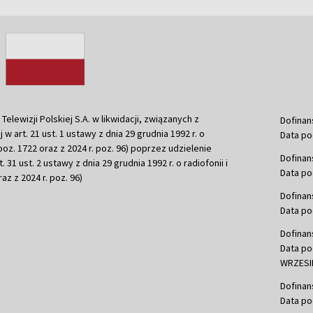
ewizji Polskiej S.A. w likwidacji, związanych z
Dofinan
j w art. 21 ust. 1 ustawy z dnia 29 grudnia 1992 r. o
Data po
r. poz. 1722 oraz z 2024 r. poz. 96) poprzez udzielenie
Dofinan
 31 ust. 2 ustawy z dnia 29 grudnia 1992 r. o radiofonii i
Data po
raz z 2024 r. poz. 96)
Dofinan
Data po
Dofinan
Data po
WRZESIE
Dofinan
Data po