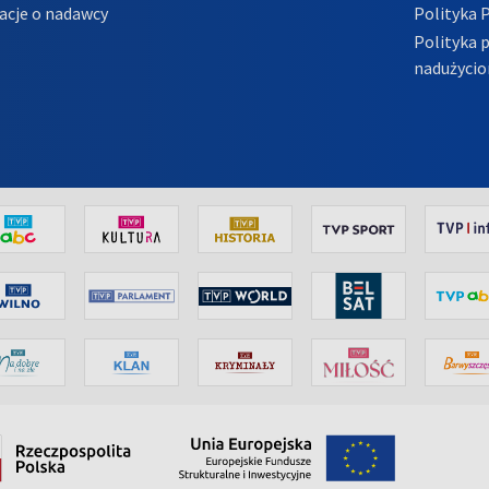
acje o nadawcy
Polityka 
Polityka 
nadużycio