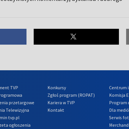
ment TVP
Konkursy
Centrum i
Programowa
Zgłoś program (ROPAT)
Komisja E
enia przetargowe
Kariera w TVP
Program d
ia Telewizyjna
Kontakt
Dla medi
min tvp.pl
Serwis fo
zeta ogłoszenia
Merchandi