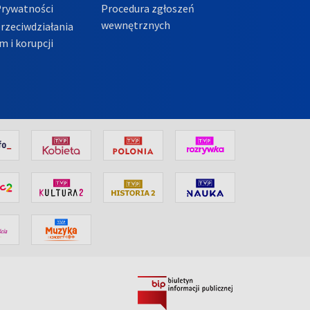
Prywatności
Procedura zgłoszeń
wewnętrznych
przeciwdziałania
m i korupcji