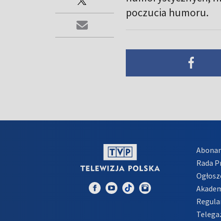
poczucia humoru.
Abona
Rada 
Ogłosz
Akadem
Regula
Telega