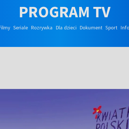
PROGRAM TV
Filmy
Seriale
Rozrywka
Dla dzieci
Dokument
Sport
Inf