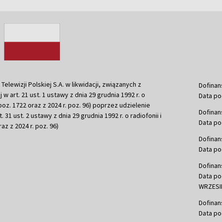
ewizji Polskiej S.A. w likwidacji, związanych z
Dofinan
j w art. 21 ust. 1 ustawy z dnia 29 grudnia 1992 r. o
Data po
r. poz. 1722 oraz z 2024 r. poz. 96) poprzez udzielenie
Dofinan
 31 ust. 2 ustawy z dnia 29 grudnia 1992 r. o radiofonii i
Data po
raz z 2024 r. poz. 96)
Dofinan
Data po
Dofinan
Data po
WRZESIE
Dofinan
Data po