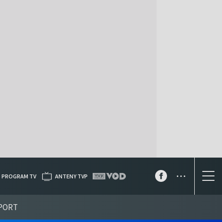
...
PROGRAM TV
ANTENY TVP
PORT