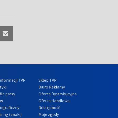
nformacji TVP
Sklep TVP
tyki
Biuro Reklamy
la prasy
Oferta Dystrybucyjna
ów
Oferta Handlowa
tograficzny
Dostępność
sing (znaki)
Moje zgody