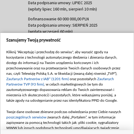
Data podpisania umowy: LIPIEC 2025
(wpłaty lipiec 160 mln, sierpień 10 mln)
Dofinansowanie 60 000 000,00 PLN
Data podpisania umowy: SIERPIEŃ 2025
(wpłata wrzesień 60 mln)
Szanujemy Twoją prywatność
Dofinansowanie 635 783 051,21 PLN
Data podpisania umowy: WRZESIEŃ 2025
Kliknij "Akceptuję i przechodzę do serwisu", aby wyrazić zgody na
(wpłata wrzesień 100 mln, październik 350
korzystanie z technologii automatycznego śledzenia i zbierania danych,
mln, listopad 265 mln)
dostęp do informacji na Twoim urządzeniu końcowym i ich
przechowywanie oraz na przetwarzanie Twoich danych osobowych przez
Dofinansowanie 48 862 000,00 PLN
nas, czyli Telewizję Polską S.A. w likwidacji (zwaną dalej również „TVP”),
Data podpisania umowy: GRUDZIEŃ 2025
Zaufanych Partnerów z IAB* (1201 firm)
oraz pozostałych
Zaufanych
(wpłata grudzień 60,548 mln)
Partnerów TVP (93 firm)
, w celach marketingowych (w tym do
zautomatyzowanego dopasowania reklam do Twoich zainteresowań i
Dofinansowanie 900 000 000,00 PLN
mierzenia ich skuteczności) i pozostałych, które wskazujemy poniżej, a
Data podpisania umowy: LUTY 2026 (wpłata
także zgody na udostępnianie przez nas identyfikatora PPID do Google.
26 lutego 80 mln, 4 marca 370 mln,
8
kwiecień 180 mln, 7 maja 180 mln, 8
Twoje dane osobowe zbierane podczas odwiedzania przez Ciebie naszych
czerwca 90 mln)
poszczególnych serwisów
zwanych dalej „Portalem”, w tym informacje
zapisywane za pomocą technologii takich jak: pliki cookie, sygnalizatory
Dofinansowanie 250 000 000,00 PLN
WWW lub innych podobnych technologii umożliwiających świadczenie
Data podpisania umowy LIPIEC 2026 (wpłata
dopasowanych i bezpiecznych usług, personalizację treści oraz reklam,