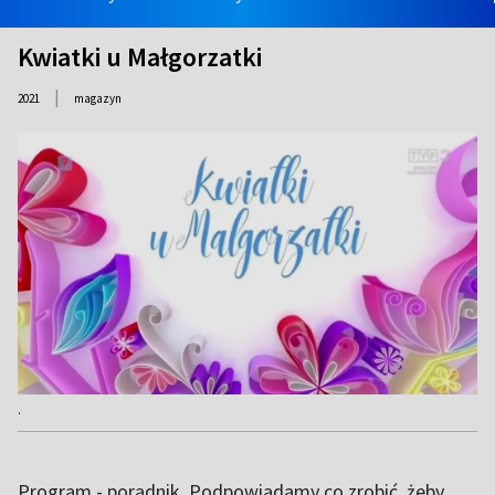
Kwiatki u Małgorzatki
|
2021
magazyn
.
Program - poradnik. Podpowiadamy co zrobić, żeby