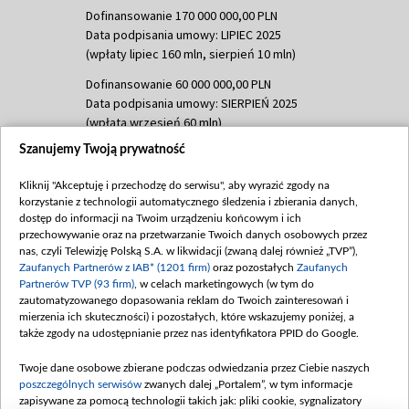
Dofinansowanie 170 000 000,00 PLN
Data podpisania umowy: LIPIEC 2025
(wpłaty lipiec 160 mln, sierpień 10 mln)
Dofinansowanie 60 000 000,00 PLN
Data podpisania umowy: SIERPIEŃ 2025
(wpłata wrzesień 60 mln)
Szanujemy Twoją prywatność
Dofinansowanie 635 783 051,21 PLN
Data podpisania umowy: WRZESIEŃ 2025
Kliknij "Akceptuję i przechodzę do serwisu", aby wyrazić zgody na
(wpłata wrzesień 100 mln, październik 350
korzystanie z technologii automatycznego śledzenia i zbierania danych,
mln, listopad 265 mln)
dostęp do informacji na Twoim urządzeniu końcowym i ich
przechowywanie oraz na przetwarzanie Twoich danych osobowych przez
Dofinansowanie 48 862 000,00 PLN
nas, czyli Telewizję Polską S.A. w likwidacji (zwaną dalej również „TVP”),
Data podpisania umowy: GRUDZIEŃ 2025
Zaufanych Partnerów z IAB* (1201 firm)
oraz pozostałych
Zaufanych
(wpłata grudzień 60,548 mln)
Partnerów TVP (93 firm)
, w celach marketingowych (w tym do
zautomatyzowanego dopasowania reklam do Twoich zainteresowań i
Dofinansowanie 900 000 000,00 PLN
mierzenia ich skuteczności) i pozostałych, które wskazujemy poniżej, a
Data podpisania umowy: LUTY 2026 (wpłata
także zgody na udostępnianie przez nas identyfikatora PPID do Google.
26 lutego 80 mln, 4 marca 370 mln,
8
kwiecień 180 mln, 7 maja 180 mln, 8
Twoje dane osobowe zbierane podczas odwiedzania przez Ciebie naszych
czerwca 90 mln)
poszczególnych serwisów
zwanych dalej „Portalem”, w tym informacje
zapisywane za pomocą technologii takich jak: pliki cookie, sygnalizatory