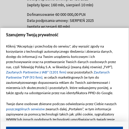
(wpłaty lipiec 160 mln, sierpień 10 mln)
Dofinansowanie 60 000 000,00 PLN
Data podpisania umowy: SIERPIEŃ 2025
(wpłata wrzesień 60 mln)
Szanujemy Twoją prywatność
Dofinansowanie 635 783 051,21 PLN
Data podpisania umowy: WRZESIEŃ 2025
Kliknij "Akceptuję i przechodzę do serwisu", aby wyrazić zgody na
(wpłata wrzesień 100 mln, październik 350
korzystanie z technologii automatycznego śledzenia i zbierania danych,
mln, listopad 265 mln)
dostęp do informacji na Twoim urządzeniu końcowym i ich
przechowywanie oraz na przetwarzanie Twoich danych osobowych przez
Dofinansowanie 48 862 000,00 PLN
nas, czyli Telewizję Polską S.A. w likwidacji (zwaną dalej również „TVP”),
Data podpisania umowy: GRUDZIEŃ 2025
Zaufanych Partnerów z IAB* (1201 firm)
oraz pozostałych
Zaufanych
(wpłata grudzień 60,548 mln)
Partnerów TVP (93 firm)
, w celach marketingowych (w tym do
zautomatyzowanego dopasowania reklam do Twoich zainteresowań i
Dofinansowanie 900 000 000,00 PLN
mierzenia ich skuteczności) i pozostałych, które wskazujemy poniżej, a
Data podpisania umowy: LUTY 2026 (wpłata
także zgody na udostępnianie przez nas identyfikatora PPID do Google.
26 lutego 80 mln, 4 marca 370 mln,
8
kwiecień 180 mln, 7 maja 180 mln, 8
Twoje dane osobowe zbierane podczas odwiedzania przez Ciebie naszych
czerwca 90 mln)
poszczególnych serwisów
zwanych dalej „Portalem”, w tym informacje
zapisywane za pomocą technologii takich jak: pliki cookie, sygnalizatory
Dofinansowanie 250 000 000,00 PLN
WWW lub innych podobnych technologii umożliwiających świadczenie
Data podpisania umowy LIPIEC 2026 (wpłata
dopasowanych i bezpiecznych usług, personalizację treści oraz reklam,