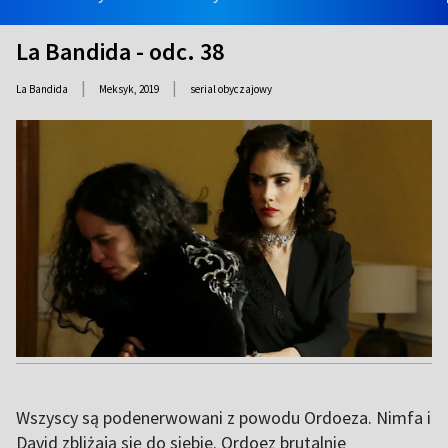
La Bandida - odc. 38
|
|
La Bandida
Meksyk,
2019
serial obyczajowy
Wszyscy są podenerwowani z powodu Ordoeza. Nimfa i
David zbliżają się do siebie. Ordoez brutalnie