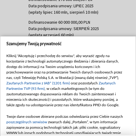
Data podpisania umowy: LIPIEC 2025
(wpłaty lipiec 160 mln, sierpień 10 mln)
Dofinansowanie 60 000 000,00 PLN
Data podpisania umowy: SIERPIEŃ 2025
(wpłata wrzesień 60 mln)
Szanujemy Twoją prywatność
Dofinansowanie 635 783 051,21 PLN
Data podpisania umowy: WRZESIEŃ 2025
Kliknij "Akceptuję i przechodzę do serwisu", aby wyrazić zgody na
(wpłata wrzesień 100 mln, październik 350
korzystanie z technologii automatycznego śledzenia i zbierania danych,
mln, listopad 265 mln)
dostęp do informacji na Twoim urządzeniu końcowym i ich
przechowywanie oraz na przetwarzanie Twoich danych osobowych przez
Dofinansowanie 48 862 000,00 PLN
nas, czyli Telewizję Polską S.A. w likwidacji (zwaną dalej również „TVP”),
Data podpisania umowy: GRUDZIEŃ 2025
Zaufanych Partnerów z IAB* (1201 firm)
oraz pozostałych
Zaufanych
(wpłata grudzień 60,548 mln)
Partnerów TVP (93 firm)
, w celach marketingowych (w tym do
zautomatyzowanego dopasowania reklam do Twoich zainteresowań i
Dofinansowanie 900 000 000,00 PLN
mierzenia ich skuteczności) i pozostałych, które wskazujemy poniżej, a
Data podpisania umowy: LUTY 2026 (wpłata
także zgody na udostępnianie przez nas identyfikatora PPID do Google.
26 lutego 80 mln, 4 marca 370 mln,
8
kwiecień 180 mln, 7 maja 180 mln, 8
Twoje dane osobowe zbierane podczas odwiedzania przez Ciebie naszych
czerwca 90 mln)
poszczególnych serwisów
zwanych dalej „Portalem”, w tym informacje
zapisywane za pomocą technologii takich jak: pliki cookie, sygnalizatory
Dofinansowanie 250 000 000,00 PLN
WWW lub innych podobnych technologii umożliwiających świadczenie