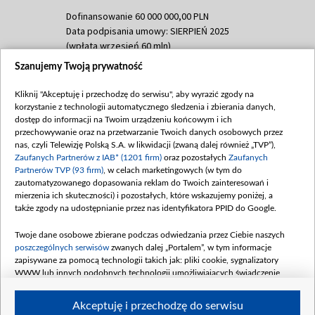
Dofinansowanie 60 000 000,00 PLN
Data podpisania umowy: SIERPIEŃ 2025
(wpłata wrzesień 60 mln)
Szanujemy Twoją prywatność
Dofinansowanie 635 783 051,21 PLN
Data podpisania umowy: WRZESIEŃ 2025
Kliknij "Akceptuję i przechodzę do serwisu", aby wyrazić zgody na
(wpłata wrzesień 100 mln, październik 350
korzystanie z technologii automatycznego śledzenia i zbierania danych,
mln, listopad 265 mln)
dostęp do informacji na Twoim urządzeniu końcowym i ich
przechowywanie oraz na przetwarzanie Twoich danych osobowych przez
Dofinansowanie 48 862 000,00 PLN
nas, czyli Telewizję Polską S.A. w likwidacji (zwaną dalej również „TVP”),
Data podpisania umowy: GRUDZIEŃ 2025
Zaufanych Partnerów z IAB* (1201 firm)
oraz pozostałych
Zaufanych
(wpłata grudzień 60,548 mln)
Partnerów TVP (93 firm)
, w celach marketingowych (w tym do
zautomatyzowanego dopasowania reklam do Twoich zainteresowań i
Dofinansowanie 900 000 000,00 PLN
mierzenia ich skuteczności) i pozostałych, które wskazujemy poniżej, a
Data podpisania umowy: LUTY 2026 (wpłata
także zgody na udostępnianie przez nas identyfikatora PPID do Google.
26 lutego 80 mln, 4 marca 370 mln,
8
kwiecień 180 mln, 7 maja 180 mln, 8
Twoje dane osobowe zbierane podczas odwiedzania przez Ciebie naszych
czerwca 90 mln)
poszczególnych serwisów
zwanych dalej „Portalem”, w tym informacje
zapisywane za pomocą technologii takich jak: pliki cookie, sygnalizatory
Dofinansowanie 250 000 000,00 PLN
WWW lub innych podobnych technologii umożliwiających świadczenie
Data podpisania umowy LIPIEC 2026 (wpłata
dopasowanych i bezpiecznych usług, personalizację treści oraz reklam,
udostępnianie funkcji mediów społecznościowych oraz analizowanie ruchu
4 sierpnia 250 mln
Akceptuję i przechodzę do serwisu
w Internecie.