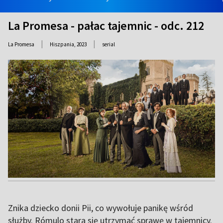
La Promesa - pałac tajemnic - odc. 212
|
|
La Promesa
Hiszpania,
2023
serial
Znika dziecko donii Pii, co wywołuje panikę wśród
służby. Rómulo stara się utrzymać sprawę w tajemnicy.