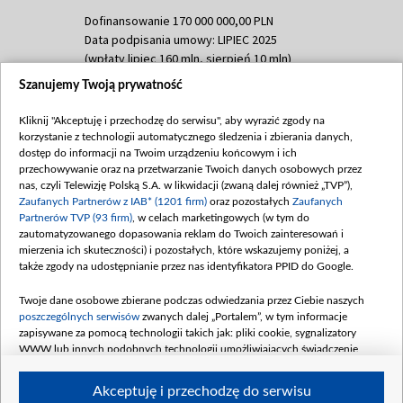
Dofinansowanie 170 000 000,00 PLN
Data podpisania umowy: LIPIEC 2025
(wpłaty lipiec 160 mln, sierpień 10 mln)
Szanujemy Twoją prywatność
Dofinansowanie 60 000 000,00 PLN
Data podpisania umowy: SIERPIEŃ 2025
Kliknij "Akceptuję i przechodzę do serwisu", aby wyrazić zgody na
(wpłata wrzesień 60 mln)
korzystanie z technologii automatycznego śledzenia i zbierania danych,
dostęp do informacji na Twoim urządzeniu końcowym i ich
Dofinansowanie 635 783 051,21 PLN
przechowywanie oraz na przetwarzanie Twoich danych osobowych przez
Data podpisania umowy: WRZESIEŃ 2025
nas, czyli Telewizję Polską S.A. w likwidacji (zwaną dalej również „TVP”),
(wpłata wrzesień 100 mln, październik 350
Zaufanych Partnerów z IAB* (1201 firm)
oraz pozostałych
Zaufanych
mln, listopad 265 mln)
Partnerów TVP (93 firm)
, w celach marketingowych (w tym do
zautomatyzowanego dopasowania reklam do Twoich zainteresowań i
Dofinansowanie 48 862 000,00 PLN
mierzenia ich skuteczności) i pozostałych, które wskazujemy poniżej, a
Data podpisania umowy: GRUDZIEŃ 2025
także zgody na udostępnianie przez nas identyfikatora PPID do Google.
(wpłata grudzień 60,548 mln)
Twoje dane osobowe zbierane podczas odwiedzania przez Ciebie naszych
Dofinansowanie 900 000 000,00 PLN
poszczególnych serwisów
zwanych dalej „Portalem”, w tym informacje
Data podpisania umowy: LUTY 2026 (wpłata
zapisywane za pomocą technologii takich jak: pliki cookie, sygnalizatory
26 lutego 80 mln, 4 marca 370 mln,
8
WWW lub innych podobnych technologii umożliwiających świadczenie
kwiecień 180 mln, 7 maja 180 mln, 8
dopasowanych i bezpiecznych usług, personalizację treści oraz reklam,
udostępnianie funkcji mediów społecznościowych oraz analizowanie ruchu
czerwca 90 mln)
Akceptuję i przechodzę do serwisu
w Internecie.