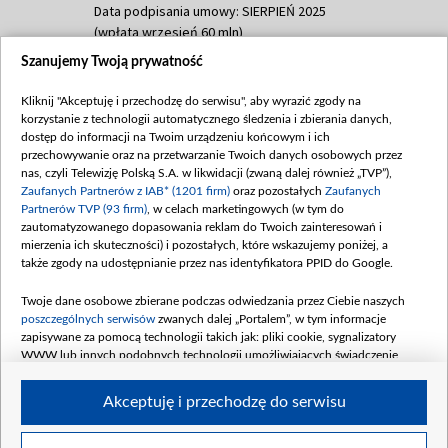
Data podpisania umowy: SIERPIEŃ 2025
(wpłata wrzesień 60 mln)
Szanujemy Twoją prywatność
Dofinansowanie 635 783 051,21 PLN
Data podpisania umowy: WRZESIEŃ 2025
Kliknij "Akceptuję i przechodzę do serwisu", aby wyrazić zgody na
(wpłata wrzesień 100 mln, październik 350
korzystanie z technologii automatycznego śledzenia i zbierania danych,
mln, listopad 265 mln)
dostęp do informacji na Twoim urządzeniu końcowym i ich
przechowywanie oraz na przetwarzanie Twoich danych osobowych przez
Dofinansowanie 48 862 000,00 PLN
nas, czyli Telewizję Polską S.A. w likwidacji (zwaną dalej również „TVP”),
Data podpisania umowy: GRUDZIEŃ 2025
Zaufanych Partnerów z IAB* (1201 firm)
oraz pozostałych
Zaufanych
(wpłata grudzień 60,548 mln)
Partnerów TVP (93 firm)
, w celach marketingowych (w tym do
zautomatyzowanego dopasowania reklam do Twoich zainteresowań i
Dofinansowanie 900 000 000,00 PLN
mierzenia ich skuteczności) i pozostałych, które wskazujemy poniżej, a
Data podpisania umowy: LUTY 2026 (wpłata
także zgody na udostępnianie przez nas identyfikatora PPID do Google.
26 lutego 80 mln, 4 marca 370 mln,
8
kwiecień 180 mln, 7 maja 180 mln, 8
Twoje dane osobowe zbierane podczas odwiedzania przez Ciebie naszych
czerwca 90 mln)
poszczególnych serwisów
zwanych dalej „Portalem”, w tym informacje
zapisywane za pomocą technologii takich jak: pliki cookie, sygnalizatory
Dofinansowanie 250 000 000,00 PLN
WWW lub innych podobnych technologii umożliwiających świadczenie
Data podpisania umowy LIPIEC 2026 (wpłata
dopasowanych i bezpiecznych usług, personalizację treści oraz reklam,
udostępnianie funkcji mediów społecznościowych oraz analizowanie ruchu
4 sierpnia 250 mln
Akceptuję i przechodzę do serwisu
w Internecie.
Twoje dane osobowe zbierane podczas odwiedzania przez Ciebie