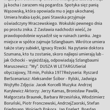
ją kocha i zarazem nią pogardza. Spotyka sięz panią
Wąsowską, która opowiada mu o jego ukochanej.
Umiera hrabia Łęcki, pani Stawska przyjmuje
oświadczyny Mraczewskiego. Wokulski pewnego dnia
po prostu znika. Z Zasławia nadchodzi wieść, że
prawdopodobnie wysadził się w ruinach zamku. Jego
miejsce w spółce zajmuje Szlangbaum. Wkrótce umiera
także stary subiekt, Ignacy Rzecki. Na pytanie doktora
Szumana, kto tu zostanie, skoro najlepsi umierają lub -
jak Ochocki - wyjeżdżają, odpowiadają Szlangbaumi
Maruszewicz: "My". DUSZA W LETARGUSerial
obyczajowy, 78 min, Polska 1977Reżyseria: Ryszard
BerScenariusz: Aleksander Ścibor - Rylski, Jadwiga
Wojtyłło Zdjęcia: Jacek Korcelli Muzyka: Andrzej
Kurylewicz Aktorzy: Jerzy Kamas, Bronisław Pawlik,
Małgorzata Braunek, Barbara Wrzesińska, Włodzimierz
Boruński, Piotr Fronczewski, AndrzejZaorski, Stefan
Friedmann, Wojciech Pokora, Jan Englert, Bogdan