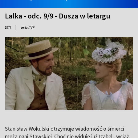
Lalka - odc. 9/9 - Dusza w letargu
|
1977
serial TVP
Stanisław Wokulski otrzymuje wiadomość o śmierci
męża pani Stawskiej. Choć nie widuje już Izabeli, wciąż