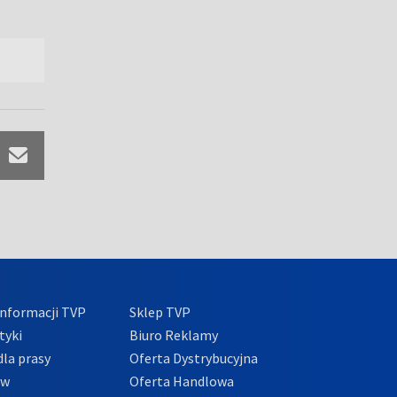
nformacji TVP
Sklep TVP
tyki
Biuro Reklamy
la prasy
Oferta Dystrybucyjna
ów
Oferta Handlowa