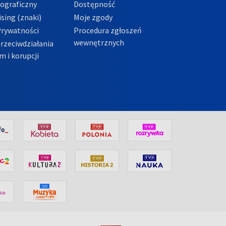
tograficzny
Dostępność
sing (znaki)
Moje zgody
Prywatności
Procedura zgłoszeń
wewnętrznych
przeciwdziałania
m i korupcji