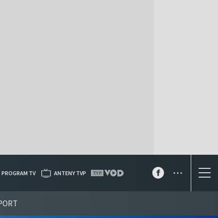
...
PROGRAM TV
ANTENY TVP
PORT