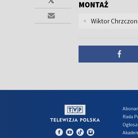
MONTAŻ
Wiktor Chrzczo
Abona
Rada 
Ogłosz
Akadem