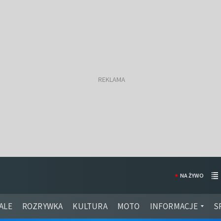
NA ŻYWO
ALE
ROZRYWKA
KULTURA
MOTO
INFORMACJE
S