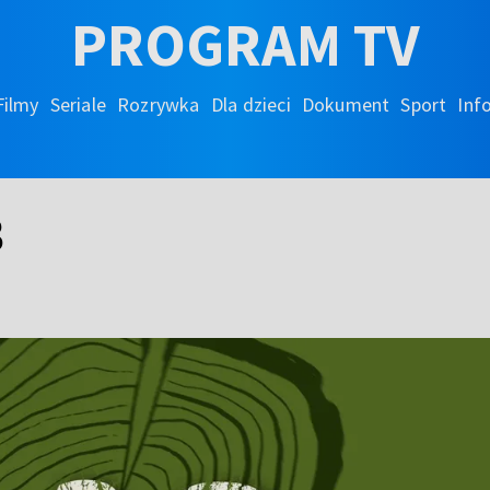
PROGRAM TV
Filmy
Seriale
Rozrywka
Dla dzieci
Dokument
Sport
Inf
3