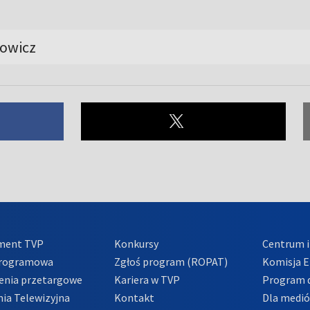
nowicz
ment TVP
Konkursy
Centrum i
Programowa
Zgłoś program (ROPAT)
Komisja E
enia przetargowe
Kariera w TVP
Program d
ia Telewizyjna
Kontakt
Dla medi