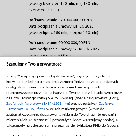
(wpłaty kwiecień 150 mln, maj 140 mln,
czerwiec 10 mln)
Dofinansowanie 170 000 000,00 PLN
Data podpisania umowy: LIPIEC 2025
(wpłaty lipiec 160 mln, sierpień 10 mln)
Dofinansowanie 60 000 000,00 PLN
Data podpisania umowy: SIERPIEŃ 2025
(wpłata wrzesień 60 mln)
Szanujemy Twoją prywatność
Dofinansowanie 635 783 051,21 PLN
Data podpisania umowy: WRZESIEŃ 2025
Kliknij "Akceptuję i przechodzę do serwisu", aby wyrazić zgody na
(wpłata wrzesień 100 mln, październik 350
korzystanie z technologii automatycznego śledzenia i zbierania danych,
mln, listopad 265 mln)
dostęp do informacji na Twoim urządzeniu końcowym i ich
przechowywanie oraz na przetwarzanie Twoich danych osobowych przez
Dofinansowanie 48 862 000,00 PLN
nas, czyli Telewizję Polską S.A. w likwidacji (zwaną dalej również „TVP”),
Data podpisania umowy: GRUDZIEŃ 2025
Zaufanych Partnerów z IAB* (1201 firm)
oraz pozostałych
Zaufanych
(wpłata grudzień 60,548 mln)
Partnerów TVP (93 firm)
, w celach marketingowych (w tym do
zautomatyzowanego dopasowania reklam do Twoich zainteresowań i
Dofinansowanie 900 000 000,00 PLN
mierzenia ich skuteczności) i pozostałych, które wskazujemy poniżej, a
Data podpisania umowy: LUTY 2026 (wpłata
także zgody na udostępnianie przez nas identyfikatora PPID do Google.
26 lutego 80 mln, 4 marca 370 mln,
8