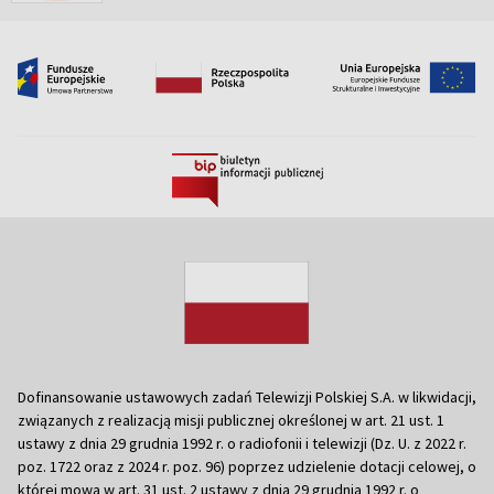
Dofinansowanie ustawowych zadań Telewizji Polskiej S.A. w likwidacji,
związanych z realizacją misji publicznej określonej w art. 21 ust. 1
ustawy z dnia 29 grudnia 1992 r. o radiofonii i telewizji (Dz. U. z 2022 r.
poz. 1722 oraz z 2024 r. poz. 96) poprzez udzielenie dotacji celowej, o
której mowa w art. 31 ust. 2 ustawy z dnia 29 grudnia 1992 r. o