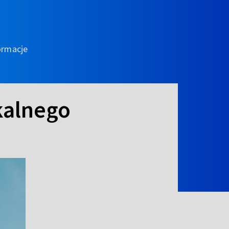
ormacje
kalnego