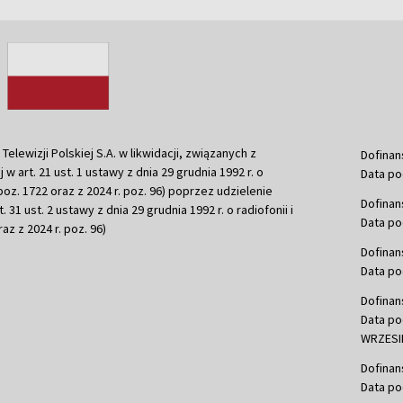
ewizji Polskiej S.A. w likwidacji, związanych z
Dofinan
j w art. 21 ust. 1 ustawy z dnia 29 grudnia 1992 r. o
Data po
r. poz. 1722 oraz z 2024 r. poz. 96) poprzez udzielenie
Dofinan
 31 ust. 2 ustawy z dnia 29 grudnia 1992 r. o radiofonii i
Data po
raz z 2024 r. poz. 96)
Dofinan
Data po
Dofinan
Data po
WRZESIE
Dofinan
Data po