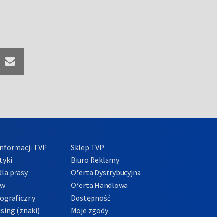
nformacji TVP
Sklep TVP
tyki
Biuro Reklamy
la prasy
Oferta Dystrybucyjna
ów
Oferta Handlowa
tograficzny
Dostępność
sing (znaki)
Moje zgody