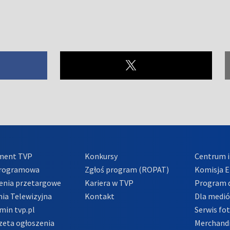
ment TVP
Konkursy
Centrum i
Programowa
Zgłoś program (ROPAT)
Komisja E
enia przetargowe
Kariera w TVP
Program d
ia Telewizyjna
Kontakt
Dla medi
min tvp.pl
Serwis fo
zeta ogłoszenia
Merchandi