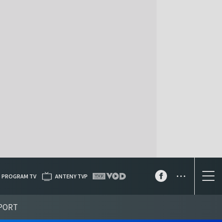
...
PROGRAM TV
ANTENY TVP
PORT