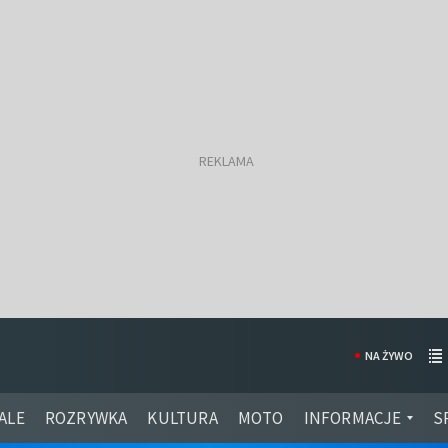
NA ŻYWO
ALE
ROZRYWKA
KULTURA
MOTO
INFORMACJE
S