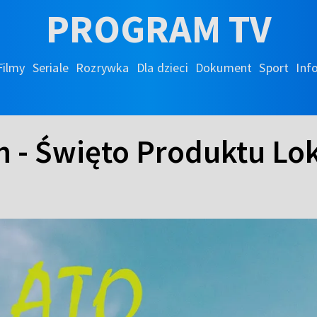
PROGRAM TV
Filmy
Seriale
Rozrywka
Dla dzieci
Dokument
Sport
Inf
in - Święto Produktu Lo