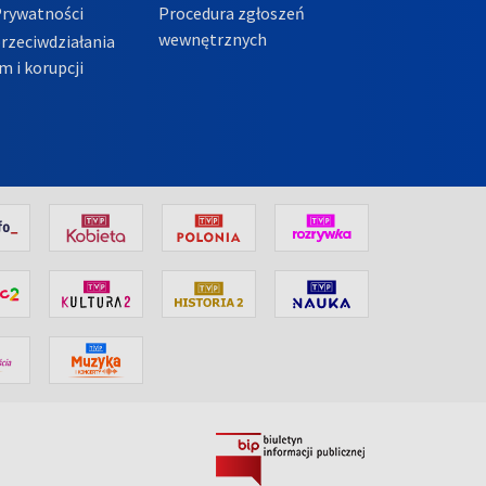
Prywatności
Procedura zgłoszeń
wewnętrznych
przeciwdziałania
m i korupcji