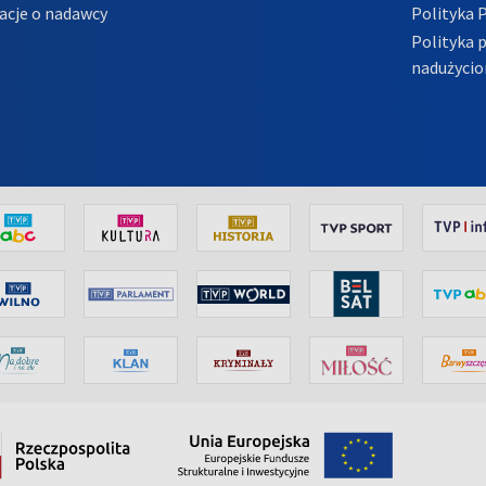
acje o nadawcy
Polityka 
Polityka 
nadużycio