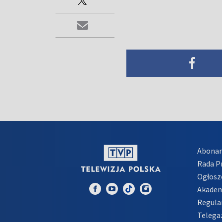
Abona
Rada 
Ogłosz
Akadem
Regula
Telega