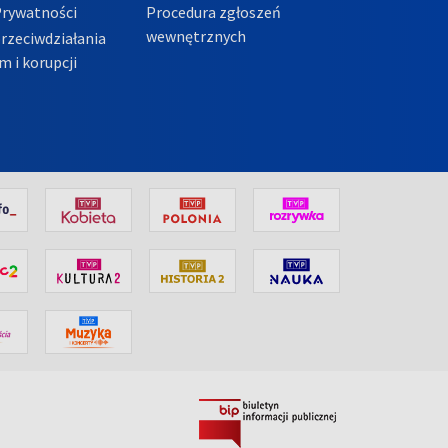
Prywatności
Procedura zgłoszeń
wewnętrznych
przeciwdziałania
m i korupcji