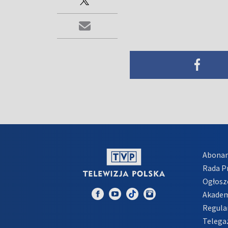
Abona
Rada 
Ogłosz
Akadem
Regula
Telega