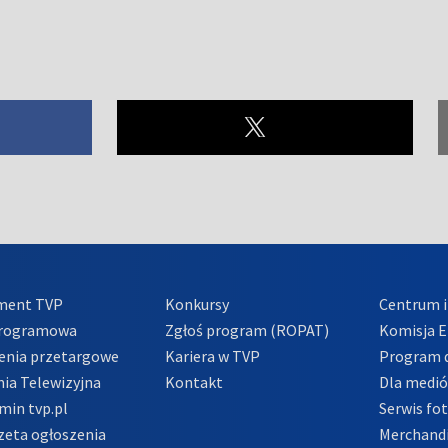
ment TVP
Konkursy
Centrum i
Programowa
Zgłoś program (ROPAT)
Komisja E
enia przetargowe
Kariera w TVP
Program d
ia Telewizyjna
Kontakt
Dla medi
min tvp.pl
Serwis fo
zeta ogłoszenia
Merchandi