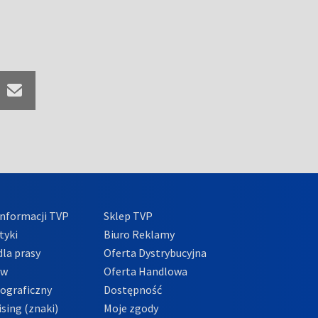
nformacji TVP
Sklep TVP
tyki
Biuro Reklamy
la prasy
Oferta Dystrybucyjna
ów
Oferta Handlowa
tograficzny
Dostępność
sing (znaki)
Moje zgody