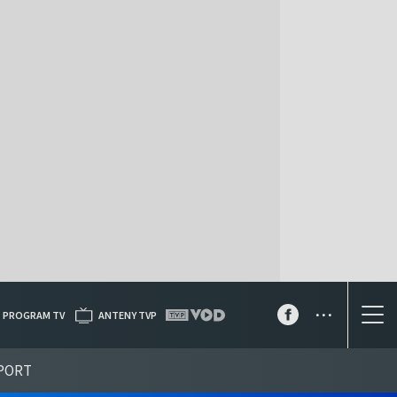
...
PROGRAM TV
ANTENY TVP
PORT