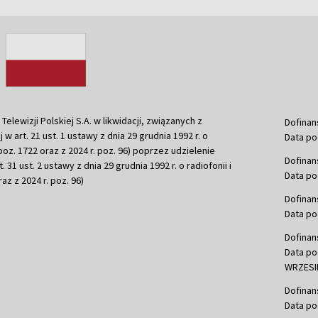
ewizji Polskiej S.A. w likwidacji, związanych z
Dofinan
j w art. 21 ust. 1 ustawy z dnia 29 grudnia 1992 r. o
Data po
r. poz. 1722 oraz z 2024 r. poz. 96) poprzez udzielenie
Dofinan
 31 ust. 2 ustawy z dnia 29 grudnia 1992 r. o radiofonii i
Data po
raz z 2024 r. poz. 96)
Dofinan
Data po
Dofinan
Data po
WRZESIE
Dofinan
Data po