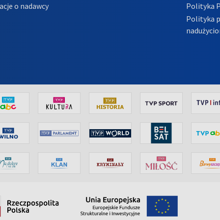
acje o nadawcy
Polityka 
Polityka 
nadużycio