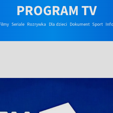
PROGRAM TV
Filmy
Seriale
Rozrywka
Dla dzieci
Dokument
Sport
Inf