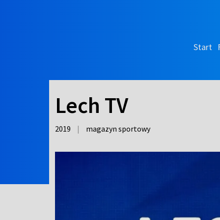
Start
Lech TV
2019
|
magazyn sportowy