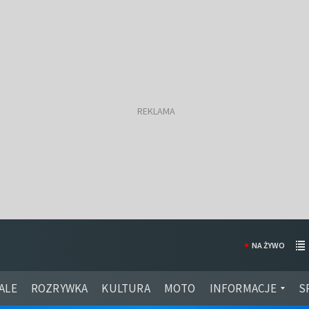
NA ŻYWO
ALE
ROZRYWKA
KULTURA
MOTO
INFORMACJE
S