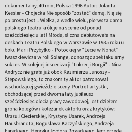
dokumentalny, 40 min, Polska 1996 Autor: Jolanta
Kessler - Chojecka Nie sposób "zostać" damą. Nią się
po prostu jest... Wielka, a wedle wielu, pierwsza dama
polskiego teatru króluje na scenie od ponad
sześćdziesięciu lat! Młoda, śliczna debiutowała na
deskach Teatru Polskiego w Warszawie w 1935 roku u
boku Marii Przybyłko - Potockiej w "Lecie w Nohat"
Iwaszkiewicza w roli Solange, odnosząc spektakularny
sukces. W kolejnej inscenizacji "Lukrecji Borgii" - Nina
Andrycz nie grała już obok Kazimierza Junoszy -
Stępowskiego, to znakomity aktor patronował
wschodzącej gwieździe sceny. Portret artystki,
obchodzącej przed dwoma laty jubileusz
sześćdziesięciolecia pracy zawodowej, jest dziełem
grona kolegów i koleżanek aktorki oraz krytyków:
Urszuli Ciecierskiej, Krystyny Usarek, Andrzeja
Hausbrandta, Bogusława Kaczyńskiego, Andrzeja
Łapickiego, Henryka Izydora Rogackiego, lecz przede