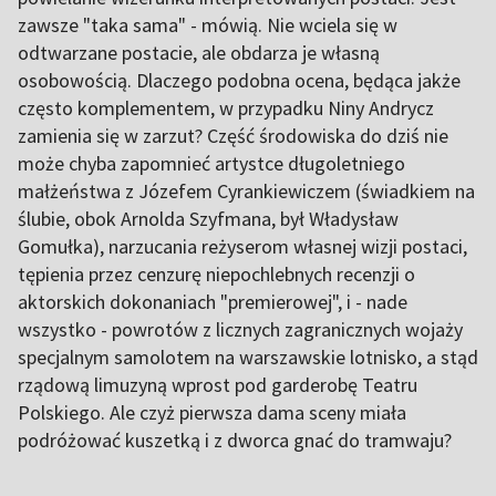
zawsze "taka sama" - mówią. Nie wciela się w
odtwarzane postacie, ale obdarza je własną
osobowością. Dlaczego podobna ocena, będąca jakże
często komplementem, w przypadku Niny Andrycz
zamienia się w zarzut? Część środowiska do dziś nie
może chyba zapomnieć artystce długoletniego
małżeństwa z Józefem Cyrankiewiczem (świadkiem na
ślubie, obok Arnolda Szyfmana, był Władysław
Gomułka), narzucania reżyserom własnej wizji postaci,
tępienia przez cenzurę niepochlebnych recenzji o
aktorskich dokonaniach "premierowej", i - nade
wszystko - powrotów z licznych zagranicznych wojaży
specjalnym samolotem na warszawskie lotnisko, a stąd
rządową limuzyną wprost pod garderobę Teatru
Polskiego. Ale czyż pierwsza dama sceny miała
podróżować kuszetką i z dworca gnać do tramwaju?