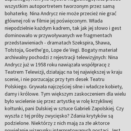
wszystkim autoportretem tworzonym przez samą
bohaterkę. Nina Andrycz nie może przecież nie grać
głównej roli w filmie jej poświęconym. Włada
niepodzielnie każdym kadrem, tak jak jej słowo i gest
dominowało w przywoływanych we fragmentach
przedstawieniach - dramatach Szekspira, Shawa,
Tołstoja, Goethe'go, Lope de Vegi. Bogaty materiał
archiwalny pochodzi z rejestracji telewizyjnych: Nina
Andrycz już w 1958 roku nawiązała współpracę z
Teatrem Telewizji, działając na tej największej w kraju
scenie, i nie porzucając przy tym desek Teatru
Polskiego. Grywała najczęściej silne i władcze kobiety,
damy i królowe. Tym większym zaskoczeniem dla wielu
było wcielenie się przez artystkę w rolę krzykliwej
kołtunki, pani Dulskiej w sztuce Gabrieli Zapolskiej. Czy
wyszła z tej próby zwycięsko? Zdania krytyków są
podzielone. Niektórzy z nich mają za złe aktorce
powielanie wizerunku interpretowanych postaci. Jest