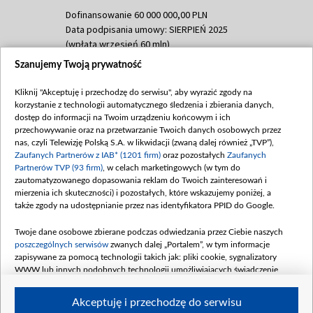
Dofinansowanie 60 000 000,00 PLN
Data podpisania umowy: SIERPIEŃ 2025
(wpłata wrzesień 60 mln)
Szanujemy Twoją prywatność
Dofinansowanie 635 783 051,21 PLN
Data podpisania umowy: WRZESIEŃ 2025
Kliknij "Akceptuję i przechodzę do serwisu", aby wyrazić zgody na
(wpłata wrzesień 100 mln, październik 350
korzystanie z technologii automatycznego śledzenia i zbierania danych,
mln, listopad 265 mln)
dostęp do informacji na Twoim urządzeniu końcowym i ich
przechowywanie oraz na przetwarzanie Twoich danych osobowych przez
Dofinansowanie 48 862 000,00 PLN
nas, czyli Telewizję Polską S.A. w likwidacji (zwaną dalej również „TVP”),
Data podpisania umowy: GRUDZIEŃ 2025
Zaufanych Partnerów z IAB* (1201 firm)
oraz pozostałych
Zaufanych
(wpłata grudzień 60,548 mln)
Partnerów TVP (93 firm)
, w celach marketingowych (w tym do
zautomatyzowanego dopasowania reklam do Twoich zainteresowań i
Dofinansowanie 900 000 000,00 PLN
mierzenia ich skuteczności) i pozostałych, które wskazujemy poniżej, a
Data podpisania umowy: LUTY 2026 (wpłata
także zgody na udostępnianie przez nas identyfikatora PPID do Google.
26 lutego 80 mln, 4 marca 370 mln,
8
kwiecień 180 mln, 7 maja 180 mln, 8
Twoje dane osobowe zbierane podczas odwiedzania przez Ciebie naszych
czerwca 90 mln)
poszczególnych serwisów
zwanych dalej „Portalem”, w tym informacje
zapisywane za pomocą technologii takich jak: pliki cookie, sygnalizatory
Dofinansowanie 250 000 000,00 PLN
WWW lub innych podobnych technologii umożliwiających świadczenie
Data podpisania umowy LIPIEC 2026 (wpłata
dopasowanych i bezpiecznych usług, personalizację treści oraz reklam,
udostępnianie funkcji mediów społecznościowych oraz analizowanie ruchu
4 sierpnia 250 mln
Akceptuję i przechodzę do serwisu
w Internecie.