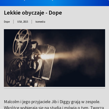
Lekkie obyczaje - Dope
|
|
Dope
USA,
2015
komedia
Malcolm i jego przyjaciele Jib i Diggy grają w zespole.
Wkrótce wybierają się na studia i mówią o tym. Tworzą