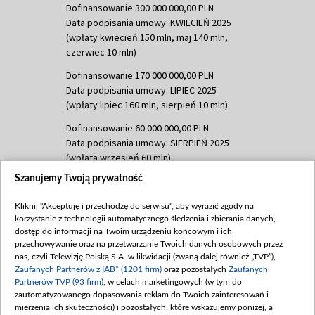
Dofinansowanie 300 000 000,00 PLN
Data podpisania umowy: KWIECIEŃ 2025
(wpłaty kwiecień 150 mln, maj 140 mln,
czerwiec 10 mln)
Dofinansowanie 170 000 000,00 PLN
Data podpisania umowy: LIPIEC 2025
(wpłaty lipiec 160 mln, sierpień 10 mln)
Dofinansowanie 60 000 000,00 PLN
Data podpisania umowy: SIERPIEŃ 2025
(wpłata wrzesień 60 mln)
Szanujemy Twoją prywatność
Dofinansowanie 635 783 051,21 PLN
Data podpisania umowy: WRZESIEŃ 2025
Kliknij "Akceptuję i przechodzę do serwisu", aby wyrazić zgody na
(wpłata wrzesień 100 mln, październik 350
korzystanie z technologii automatycznego śledzenia i zbierania danych,
mln, listopad 265 mln)
dostęp do informacji na Twoim urządzeniu końcowym i ich
przechowywanie oraz na przetwarzanie Twoich danych osobowych przez
Dofinansowanie 48 862 000,00 PLN
nas, czyli Telewizję Polską S.A. w likwidacji (zwaną dalej również „TVP”),
Data podpisania umowy: GRUDZIEŃ 2025
Zaufanych Partnerów z IAB* (1201 firm)
oraz pozostałych
Zaufanych
(wpłata grudzień 60,548 mln)
Partnerów TVP (93 firm)
, w celach marketingowych (w tym do
zautomatyzowanego dopasowania reklam do Twoich zainteresowań i
Dofinansowanie 900 000 000,00 PLN
mierzenia ich skuteczności) i pozostałych, które wskazujemy poniżej, a