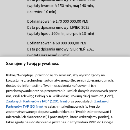
(wpłaty kwiecień 150 mln, maj 140 mln,
czerwiec 10 mln)
Dofinansowanie 170 000 000,00 PLN
Data podpisania umowy: LIPIEC 2025
(wpłaty lipiec 160 mln, sierpień 10 mln)
Dofinansowanie 60 000 000,00 PLN
Data podpisania umowy: SIERPIEŃ 2025
(wpłata wrzesień 60 mln)
Szanujemy Twoją prywatność
Dofinansowanie 635 783 051,21 PLN
Data podpisania umowy: WRZESIEŃ 2025
Kliknij "Akceptuję i przechodzę do serwisu", aby wyrazić zgody na
(wpłata wrzesień 100 mln, październik 350
korzystanie z technologii automatycznego śledzenia i zbierania danych,
mln, listopad 265 mln)
dostęp do informacji na Twoim urządzeniu końcowym i ich
przechowywanie oraz na przetwarzanie Twoich danych osobowych przez
Dofinansowanie 48 862 000,00 PLN
nas, czyli Telewizję Polską S.A. w likwidacji (zwaną dalej również „TVP”),
Data podpisania umowy: GRUDZIEŃ 2025
Zaufanych Partnerów z IAB* (1201 firm)
oraz pozostałych
Zaufanych
(wpłata grudzień 60,548 mln)
Partnerów TVP (93 firm)
, w celach marketingowych (w tym do
zautomatyzowanego dopasowania reklam do Twoich zainteresowań i
Dofinansowanie 900 000 000,00 PLN
mierzenia ich skuteczności) i pozostałych, które wskazujemy poniżej, a
Data podpisania umowy: LUTY 2026 (wpłata
także zgody na udostępnianie przez nas identyfikatora PPID do Google.
26 lutego 80 mln, 4 marca 370 mln,
8