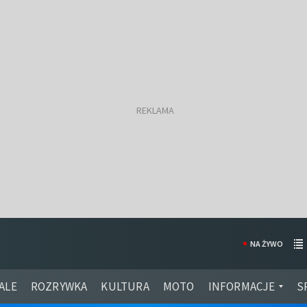
NA ŻYWO
ALE
ROZRYWKA
KULTURA
MOTO
INFORMACJE
S