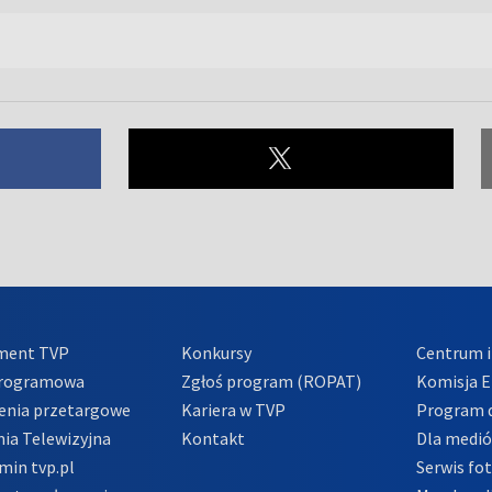
ment TVP
Konkursy
Centrum i
Programowa
Zgłoś program (ROPAT)
Komisja E
enia przetargowe
Kariera w TVP
Program d
ia Telewizyjna
Kontakt
Dla medi
min tvp.pl
Serwis fo