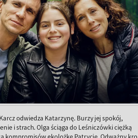
arcz odwiedza Katarzynę. Burzy jej spokój,
ie i strach. Olga ściąga do Leśniczówki ciężką
jącą kompromisów ekolożkę Patrycję. Odważny kro