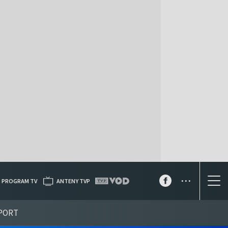
...
PROGRAM TV
ANTENY TVP
PORT