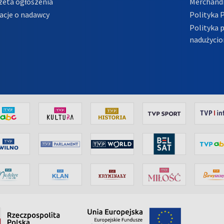
zeta ogłoszenia
Merchandi
acje o nadawcy
Polityka 
Polityka 
nadużycio