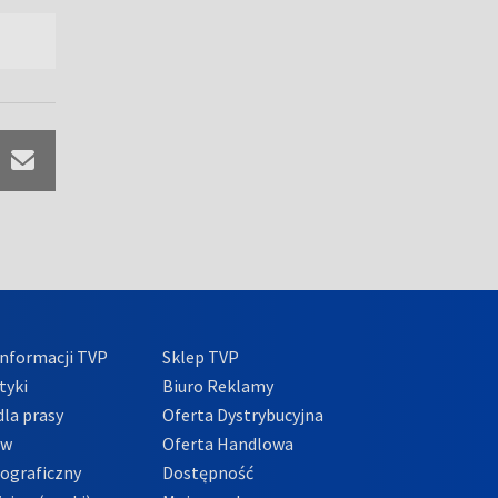
nformacji TVP
Sklep TVP
tyki
Biuro Reklamy
la prasy
Oferta Dystrybucyjna
ów
Oferta Handlowa
tograficzny
Dostępność