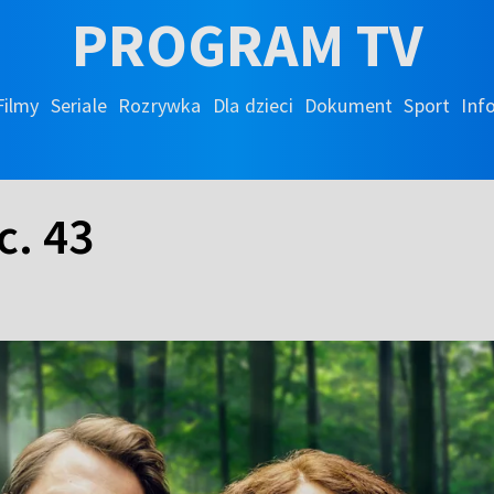
PROGRAM TV
Filmy
Seriale
Rozrywka
Dla dzieci
Dokument
Sport
Inf
c. 43