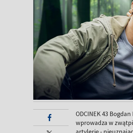
ODCINEK 43 Bogdan K
wprowadza w zwątpien
artylerię - nieuzna