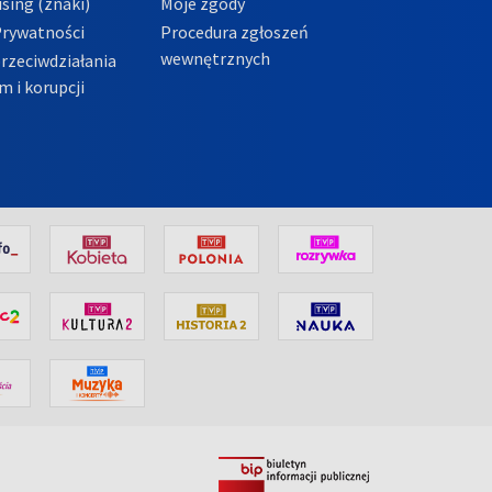
sing (znaki)
Moje zgody
Prywatności
Procedura zgłoszeń
wewnętrznych
przeciwdziałania
m i korupcji