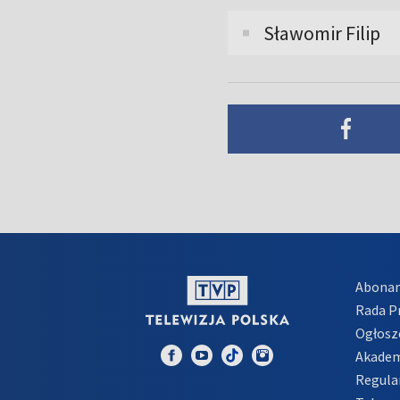
Sławomir Filip
Abona
Rada 
Ogłosz
Akadem
Regula