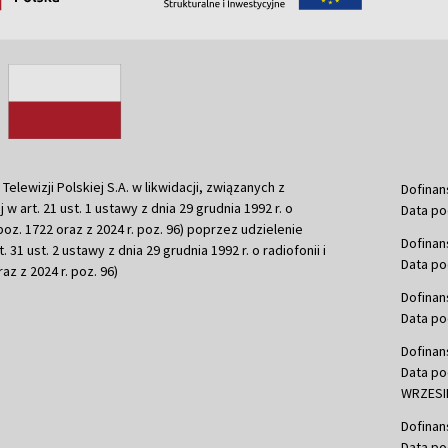
ewizji Polskiej S.A. w likwidacji, związanych z
Dofinan
j w art. 21 ust. 1 ustawy z dnia 29 grudnia 1992 r. o
Data po
r. poz. 1722 oraz z 2024 r. poz. 96) poprzez udzielenie
Dofinan
 31 ust. 2 ustawy z dnia 29 grudnia 1992 r. o radiofonii i
Data po
raz z 2024 r. poz. 96)
Dofinan
Data po
Dofinan
Data po
WRZESIE
Dofinan
Data po