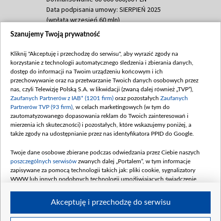
Data podpisania umowy: SIERPIEŃ 2025
(wpłata wrzesień 60 mln)
Szanujemy Twoją prywatność
Dofinansowanie 635 783 051,21 PLN
Data podpisania umowy: WRZESIEŃ 2025
Kliknij "Akceptuję i przechodzę do serwisu", aby wyrazić zgody na
(wpłata wrzesień 100 mln, październik 350
korzystanie z technologii automatycznego śledzenia i zbierania danych,
mln, listopad 265 mln)
dostęp do informacji na Twoim urządzeniu końcowym i ich
przechowywanie oraz na przetwarzanie Twoich danych osobowych przez
Dofinansowanie 48 862 000,00 PLN
nas, czyli Telewizję Polską S.A. w likwidacji (zwaną dalej również „TVP”),
Data podpisania umowy: GRUDZIEŃ 2025
Zaufanych Partnerów z IAB* (1201 firm)
oraz pozostałych
Zaufanych
(wpłata grudzień 60,548 mln)
Partnerów TVP (93 firm)
, w celach marketingowych (w tym do
zautomatyzowanego dopasowania reklam do Twoich zainteresowań i
Dofinansowanie 900 000 000,00 PLN
mierzenia ich skuteczności) i pozostałych, które wskazujemy poniżej, a
Data podpisania umowy: LUTY 2026 (wpłata
także zgody na udostępnianie przez nas identyfikatora PPID do Google.
26 lutego 80 mln, 4 marca 370 mln,
8
kwiecień 180 mln, 7 maja 180 mln, 8
Twoje dane osobowe zbierane podczas odwiedzania przez Ciebie naszych
czerwca 90 mln)
poszczególnych serwisów
zwanych dalej „Portalem”, w tym informacje
zapisywane za pomocą technologii takich jak: pliki cookie, sygnalizatory
Dofinansowanie 250 000 000,00 PLN
WWW lub innych podobnych technologii umożliwiających świadczenie
Data podpisania umowy LIPIEC 2026 (wpłata
dopasowanych i bezpiecznych usług, personalizację treści oraz reklam,
udostępnianie funkcji mediów społecznościowych oraz analizowanie ruchu
4 sierpnia 250 mln
Akceptuję i przechodzę do serwisu
w Internecie.