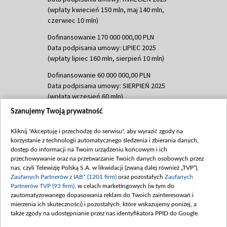
(wpłaty kwiecień 150 mln, maj 140 mln,
czerwiec 10 mln)
Dofinansowanie 170 000 000,00 PLN
Data podpisania umowy: LIPIEC 2025
(wpłaty lipiec 160 mln, sierpień 10 mln)
Dofinansowanie 60 000 000,00 PLN
Data podpisania umowy: SIERPIEŃ 2025
(wpłata wrzesień 60 mln)
Szanujemy Twoją prywatność
Dofinansowanie 635 783 051,21 PLN
Data podpisania umowy: WRZESIEŃ 2025
Kliknij "Akceptuję i przechodzę do serwisu", aby wyrazić zgody na
(wpłata wrzesień 100 mln, październik 350
korzystanie z technologii automatycznego śledzenia i zbierania danych,
mln, listopad 265 mln)
dostęp do informacji na Twoim urządzeniu końcowym i ich
przechowywanie oraz na przetwarzanie Twoich danych osobowych przez
Dofinansowanie 48 862 000,00 PLN
nas, czyli Telewizję Polską S.A. w likwidacji (zwaną dalej również „TVP”),
Data podpisania umowy: GRUDZIEŃ 2025
Zaufanych Partnerów z IAB* (1201 firm)
oraz pozostałych
Zaufanych
(wpłata grudzień 60,548 mln)
Partnerów TVP (93 firm)
, w celach marketingowych (w tym do
zautomatyzowanego dopasowania reklam do Twoich zainteresowań i
Dofinansowanie 900 000 000,00 PLN
mierzenia ich skuteczności) i pozostałych, które wskazujemy poniżej, a
Data podpisania umowy: LUTY 2026 (wpłata
także zgody na udostępnianie przez nas identyfikatora PPID do Google.
26 lutego 80 mln, 4 marca 370 mln,
8