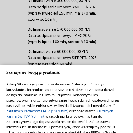
Dofinansowanie 300 000 000,00 PLN
Data podpisania umowy: KWIECIEŃ 2025
(wpłaty kwiecień 150 mln, maj 140 mln,
czerwiec 10 mln)
Dofinansowanie 170 000 000,00 PLN
Data podpisania umowy: LIPIEC 2025
(wpłaty lipiec 160 mln, sierpień 10 mln)
Dofinansowanie 60 000 000,00 PLN
Data podpisania umowy: SIERPIEŃ 2025
(wpłata wrzesień 60 mln)
Szanujemy Twoją prywatność
Dofinansowanie 635 783 051,21 PLN
Data podpisania umowy: WRZESIEŃ 2025
Kliknij "Akceptuję i przechodzę do serwisu", aby wyrazić zgody na
(wpłata wrzesień 100 mln, październik 350
korzystanie z technologii automatycznego śledzenia i zbierania danych,
mln, listopad 265 mln)
dostęp do informacji na Twoim urządzeniu końcowym i ich
przechowywanie oraz na przetwarzanie Twoich danych osobowych przez
Dofinansowanie 48 862 000,00 PLN
nas, czyli Telewizję Polską S.A. w likwidacji (zwaną dalej również „TVP”),
Data podpisania umowy: GRUDZIEŃ 2025
Zaufanych Partnerów z IAB* (1201 firm)
oraz pozostałych
Zaufanych
(wpłata grudzień 60,548 mln)
Partnerów TVP (93 firm)
, w celach marketingowych (w tym do
zautomatyzowanego dopasowania reklam do Twoich zainteresowań i
Dofinansowanie 900 000 000,00 PLN
mierzenia ich skuteczności) i pozostałych, które wskazujemy poniżej, a
Data podpisania umowy: LUTY 2026 (wpłata
także zgody na udostępnianie przez nas identyfikatora PPID do Google.