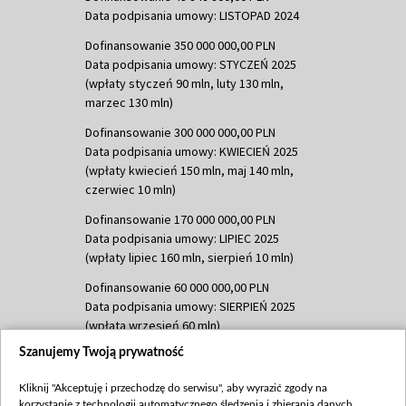
Data podpisania umowy: LISTOPAD 2024
Dofinansowanie 350 000 000,00 PLN
Data podpisania umowy: STYCZEŃ 2025
(wpłaty styczeń 90 mln, luty 130 mln,
marzec 130 mln)
Dofinansowanie 300 000 000,00 PLN
Data podpisania umowy: KWIECIEŃ 2025
(wpłaty kwiecień 150 mln, maj 140 mln,
czerwiec 10 mln)
Dofinansowanie 170 000 000,00 PLN
Data podpisania umowy: LIPIEC 2025
(wpłaty lipiec 160 mln, sierpień 10 mln)
Dofinansowanie 60 000 000,00 PLN
Data podpisania umowy: SIERPIEŃ 2025
(wpłata wrzesień 60 mln)
Szanujemy Twoją prywatność
Dofinansowanie 635 783 051,21 PLN
Data podpisania umowy: WRZESIEŃ 2025
Kliknij "Akceptuję i przechodzę do serwisu", aby wyrazić zgody na
(wpłata wrzesień 100 mln, październik 350
korzystanie z technologii automatycznego śledzenia i zbierania danych,