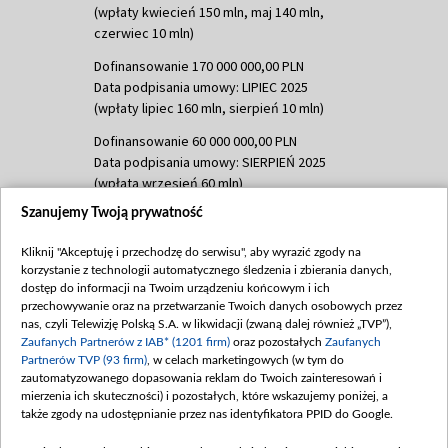
(wpłaty kwiecień 150 mln, maj 140 mln,
czerwiec 10 mln)
Dofinansowanie 170 000 000,00 PLN
Data podpisania umowy: LIPIEC 2025
(wpłaty lipiec 160 mln, sierpień 10 mln)
Dofinansowanie 60 000 000,00 PLN
Data podpisania umowy: SIERPIEŃ 2025
(wpłata wrzesień 60 mln)
Szanujemy Twoją prywatność
Dofinansowanie 635 783 051,21 PLN
Data podpisania umowy: WRZESIEŃ 2025
Kliknij "Akceptuję i przechodzę do serwisu", aby wyrazić zgody na
(wpłata wrzesień 100 mln, październik 350
korzystanie z technologii automatycznego śledzenia i zbierania danych,
mln, listopad 265 mln)
dostęp do informacji na Twoim urządzeniu końcowym i ich
przechowywanie oraz na przetwarzanie Twoich danych osobowych przez
Dofinansowanie 48 862 000,00 PLN
nas, czyli Telewizję Polską S.A. w likwidacji (zwaną dalej również „TVP”),
Data podpisania umowy: GRUDZIEŃ 2025
Zaufanych Partnerów z IAB* (1201 firm)
oraz pozostałych
Zaufanych
(wpłata grudzień 60,548 mln)
Partnerów TVP (93 firm)
, w celach marketingowych (w tym do
zautomatyzowanego dopasowania reklam do Twoich zainteresowań i
Dofinansowanie 900 000 000,00 PLN
mierzenia ich skuteczności) i pozostałych, które wskazujemy poniżej, a
Data podpisania umowy: LUTY 2026 (wpłata
także zgody na udostępnianie przez nas identyfikatora PPID do Google.
26 lutego 80 mln, 4 marca 370 mln,
8