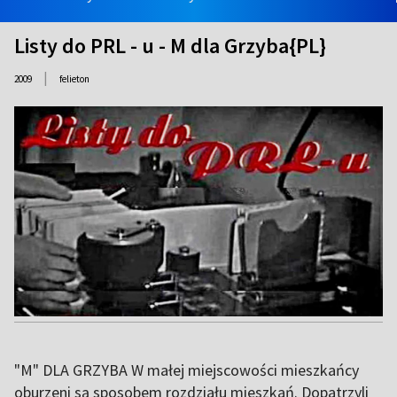
Listy do PRL - u - M dla Grzyba{PL}
|
2009
felieton
"M" DLA GRZYBA W małej miejscowości mieszkańcy
oburzeni są sposobem rozdziału mieszkań. Dopatrzyli