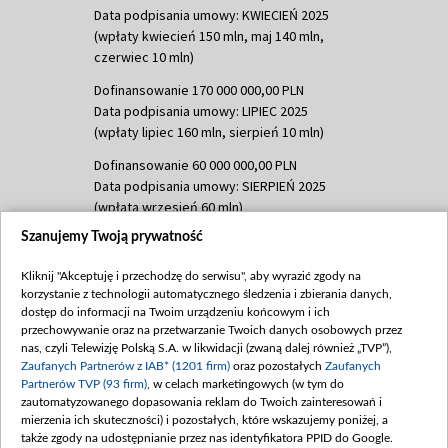
Data podpisania umowy: KWIECIEŃ 2025
(wpłaty kwiecień 150 mln, maj 140 mln,
czerwiec 10 mln)
Dofinansowanie 170 000 000,00 PLN
Data podpisania umowy: LIPIEC 2025
(wpłaty lipiec 160 mln, sierpień 10 mln)
Dofinansowanie 60 000 000,00 PLN
Data podpisania umowy: SIERPIEŃ 2025
(wpłata wrzesień 60 mln)
Szanujemy Twoją prywatność
Dofinansowanie 635 783 051,21 PLN
Data podpisania umowy: WRZESIEŃ 2025
Kliknij "Akceptuję i przechodzę do serwisu", aby wyrazić zgody na
(wpłata wrzesień 100 mln, październik 350
korzystanie z technologii automatycznego śledzenia i zbierania danych,
mln, listopad 265 mln)
dostęp do informacji na Twoim urządzeniu końcowym i ich
przechowywanie oraz na przetwarzanie Twoich danych osobowych przez
Dofinansowanie 48 862 000,00 PLN
nas, czyli Telewizję Polską S.A. w likwidacji (zwaną dalej również „TVP”),
Data podpisania umowy: GRUDZIEŃ 2025
Zaufanych Partnerów z IAB* (1201 firm)
oraz pozostałych
Zaufanych
(wpłata grudzień 60,548 mln)
Partnerów TVP (93 firm)
, w celach marketingowych (w tym do
zautomatyzowanego dopasowania reklam do Twoich zainteresowań i
Dofinansowanie 900 000 000,00 PLN
mierzenia ich skuteczności) i pozostałych, które wskazujemy poniżej, a
Data podpisania umowy: LUTY 2026 (wpłata
także zgody na udostępnianie przez nas identyfikatora PPID do Google.