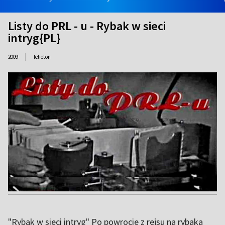
Listy do PRL - u - Rybak w sieci
intryg{PL}
|
2009
felieton
"Rybak w sieci intryg" Po powrocie z rejsu na rybaka