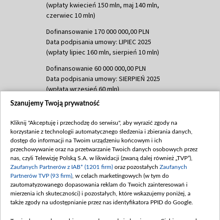
(wpłaty kwiecień 150 mln, maj 140 mln,
czerwiec 10 mln)
Dofinansowanie 170 000 000,00 PLN
Data podpisania umowy: LIPIEC 2025
(wpłaty lipiec 160 mln, sierpień 10 mln)
Dofinansowanie 60 000 000,00 PLN
Data podpisania umowy: SIERPIEŃ 2025
(wpłata wrzesień 60 mln)
Szanujemy Twoją prywatność
Dofinansowanie 635 783 051,21 PLN
Data podpisania umowy: WRZESIEŃ 2025
Kliknij "Akceptuję i przechodzę do serwisu", aby wyrazić zgody na
(wpłata wrzesień 100 mln, październik 350
korzystanie z technologii automatycznego śledzenia i zbierania danych,
mln, listopad 265 mln)
dostęp do informacji na Twoim urządzeniu końcowym i ich
przechowywanie oraz na przetwarzanie Twoich danych osobowych przez
Dofinansowanie 48 862 000,00 PLN
nas, czyli Telewizję Polską S.A. w likwidacji (zwaną dalej również „TVP”),
Data podpisania umowy: GRUDZIEŃ 2025
Zaufanych Partnerów z IAB* (1201 firm)
oraz pozostałych
Zaufanych
(wpłata grudzień 60,548 mln)
Partnerów TVP (93 firm)
, w celach marketingowych (w tym do
zautomatyzowanego dopasowania reklam do Twoich zainteresowań i
Dofinansowanie 900 000 000,00 PLN
mierzenia ich skuteczności) i pozostałych, które wskazujemy poniżej, a
Data podpisania umowy: LUTY 2026 (wpłata
także zgody na udostępnianie przez nas identyfikatora PPID do Google.
26 lutego 80 mln, 4 marca 370 mln,
8
kwiecień 180 mln, 7 maja 180 mln, 8