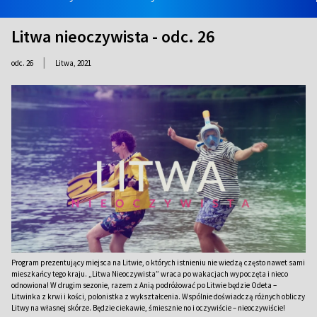
Litwa nieoczywista - odc. 26
|
odc. 26
Litwa,
2021
Program prezentujący miejsca na Litwie, o których istnieniu nie wiedzą często nawet sami
mieszkańcy tego kraju. „Litwa Nieoczywista” wraca po wakacjach wypoczęta i nieco
odnowiona! W drugim sezonie, razem z Anią podróżować po Litwie będzie Odeta –
Litwinka z krwi i kości, polonistka z wykształcenia. Wspólnie doświadczą różnych obliczy
Litwy na własnej skórze. Będzie ciekawie, śmiesznie no i oczywiście – nieoczywiście!