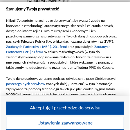
(wpłata wrzesień 60 mln)
Szanujemy Twoją prywatność
Dofinansowanie 635 783 051,21 PLN
Data podpisania umowy: WRZESIEŃ 2025
Kliknij "Akceptuję i przechodzę do serwisu", aby wyrazić zgody na
(wpłata wrzesień 100 mln, październik 350
korzystanie z technologii automatycznego śledzenia i zbierania danych,
mln, listopad 265 mln)
dostęp do informacji na Twoim urządzeniu końcowym i ich
przechowywanie oraz na przetwarzanie Twoich danych osobowych przez
Dofinansowanie 48 862 000,00 PLN
nas, czyli Telewizję Polską S.A. w likwidacji (zwaną dalej również „TVP”),
Data podpisania umowy: GRUDZIEŃ 2025
Zaufanych Partnerów z IAB* (1201 firm)
oraz pozostałych
Zaufanych
(wpłata grudzień 60,548 mln)
Partnerów TVP (93 firm)
, w celach marketingowych (w tym do
zautomatyzowanego dopasowania reklam do Twoich zainteresowań i
Dofinansowanie 900 000 000,00 PLN
mierzenia ich skuteczności) i pozostałych, które wskazujemy poniżej, a
Data podpisania umowy: LUTY 2026 (wpłata
także zgody na udostępnianie przez nas identyfikatora PPID do Google.
26 lutego 80 mln, 4 marca 370 mln,
8
kwiecień 180 mln, 7 maja 180 mln, 8
Twoje dane osobowe zbierane podczas odwiedzania przez Ciebie naszych
czerwca 90 mln)
poszczególnych serwisów
zwanych dalej „Portalem”, w tym informacje
zapisywane za pomocą technologii takich jak: pliki cookie, sygnalizatory
Dofinansowanie 250 000 000,00 PLN
WWW lub innych podobnych technologii umożliwiających świadczenie
Data podpisania umowy LIPIEC 2026 (wpłata
dopasowanych i bezpiecznych usług, personalizację treści oraz reklam,
udostępnianie funkcji mediów społecznościowych oraz analizowanie ruchu
4 sierpnia 250 mln
Akceptuję i przechodzę do serwisu
w Internecie.
Twoje dane osobowe zbierane podczas odwiedzania przez Ciebie
Ustawienia zaawansowane
poszczególnych serwisów
na Portalu, takie jak adresy IP, identyfikatory