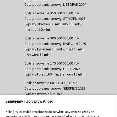
Data podpisania umowy: LISTOPAD 2024
Dofinansowanie 350 000 000,00 PLN
Data podpisania umowy: STYCZEŃ 2025
(wpłaty styczeń 90 mln, luty 130 mln,
marzec 130 mln)
Dofinansowanie 300 000 000,00 PLN
Data podpisania umowy: KWIECIEŃ 2025
(wpłaty kwiecień 150 mln, maj 140 mln,
czerwiec 10 mln)
Dofinansowanie 170 000 000,00 PLN
Data podpisania umowy: LIPIEC 2025
(wpłaty lipiec 160 mln, sierpień 10 mln)
Dofinansowanie 60 000 000,00 PLN
Data podpisania umowy: SIERPIEŃ 2025
(wpłata wrzesień 60 mln)
Szanujemy Twoją prywatność
Dofinansowanie 635 783 051,21 PLN
Data podpisania umowy: WRZESIEŃ 2025
Kliknij "Akceptuję i przechodzę do serwisu", aby wyrazić zgody na
(wpłata wrzesień 100 mln, październik 350
korzystanie z technologii automatycznego śledzenia i zbierania danych,